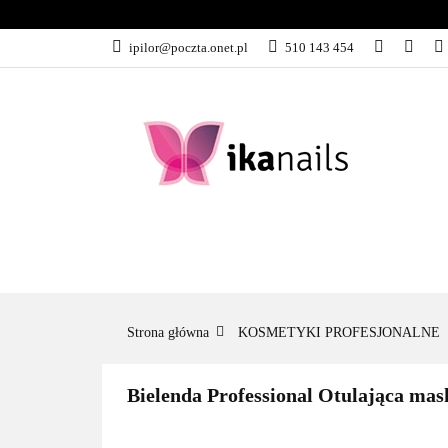
KATEGORIE
ipilor@poczta.onet.pl
510 143 454
KATEGORIE
PROMOCJE
Strona główna
KOSMETYKI PROFESJONALNE
Bielenda Professional Otulająca m