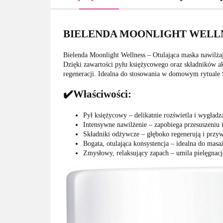
BIELENDA MOONLIGHT WELLN
Bielenda Moonlight Wellness – Otulająca maska nawilża
Dzięki zawartości pyłu księżycowego oraz składników a
regeneracji. Idealna do stosowania w domowym rytuale 
✔️Właściwości:
Pył księżycowy – delikatnie rozświetla i wygładza
Intensywne nawilżenie – zapobiega przesuszeniu 
Składniki odżywcze – głęboko regenerują i przywr
Bogata, otulająca konsystencja – idealna do masaż
Zmysłowy, relaksujący zapach – umila pielęgnację