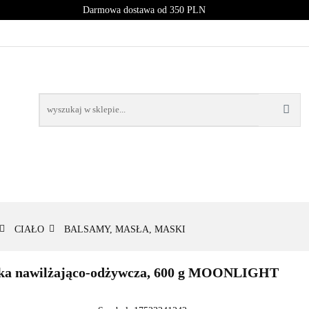
Darmowa dostawa od 350 PLN
PROMOCJE
NOWOŚCI
BESTSELLERY
BLOG
NOWOŚCI
BESTSELLERY
CIAŁO
BALSAMY, MASŁA, MASKI
aska nawilżająco-odżywcza, 600 g MOONLIGHT