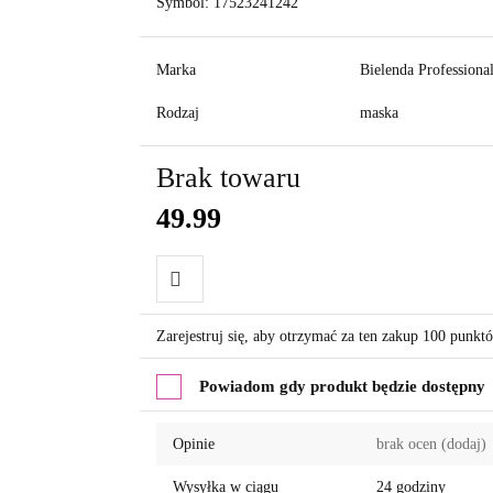
Symbol:
17523241242
Marka
Bielenda Professiona
Rodzaj
maska
Brak towaru
49.99
Do
Zarejestruj się, aby otrzymać za ten zakup 100 punkt
przechowalni
Powiadom gdy produkt będzie dostępny
Opinie
brak ocen
(dodaj)
Wysyłka w ciągu
24 godziny