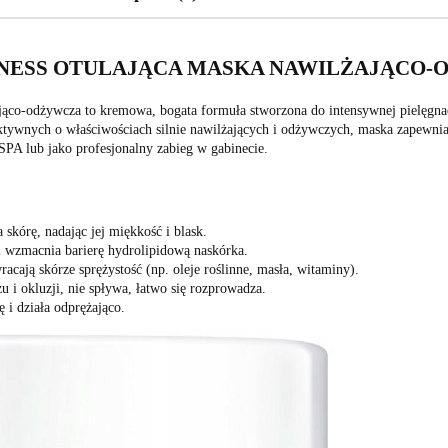
ESS OTULAJĄCA MASKA NAWILŻAJĄCO-O
jąco-odżywcza to kremowa, bogata formuła stworzona do intensywnej pielęgnacj
ktywnych o właściwościach silnie nawilżających i odżywczych, maska zapewnia
SPA lub jako profesjonalny zabieg w gabinecie.
 skórę, nadając jej miękkość i blask.
i wzmacnia barierę hydrolipidową naskórka.
acają skórze sprężystość (np. oleje roślinne, masła, witaminy).
u i okluzji, nie spływa, łatwo się rozprowadza.
 i działa odprężająco.