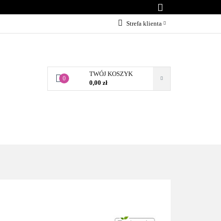
KONTAKT
Strefa klienta
Zaloguj się
Załóż konto
TWÓJ KOSZYK
Dodaj zgłoszenie
0
0,00 zł
Zgody cookies
BLOG
KONTAKT