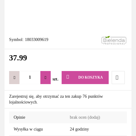
Symbol:
18033009619
37.99
DO KOSZYKA
szt.
Do
Zarejestruj się, aby otrzymać za ten zakup 76 punktów
lojalnościowych.
przechowa
Opinie
brak ocen
(dodaj)
Wysyłka w ciągu
24 godziny