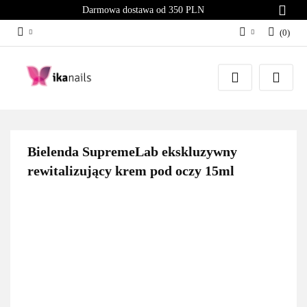
Darmowa dostawa od 350 PLN
(
0
)
Zaloguj się
Załóż konto
Dodaj zgłoszenie
Zgody cookies
Bielenda SupremeLab ekskluzywny
rewitalizujący krem pod oczy 15ml