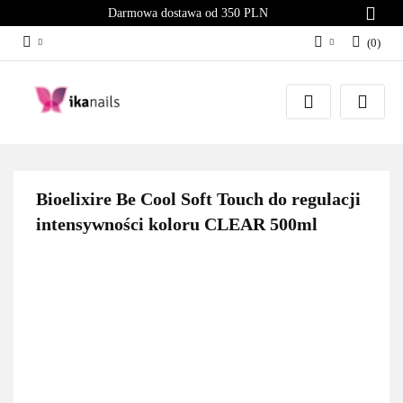
Darmowa dostawa od 350 PLN
(
0
)
Zaloguj się
Załóż konto
Dodaj zgłoszenie
Zgody cookies
Bioelixire Be Cool Soft Touch do regulacji
intensywności koloru CLEAR 500ml