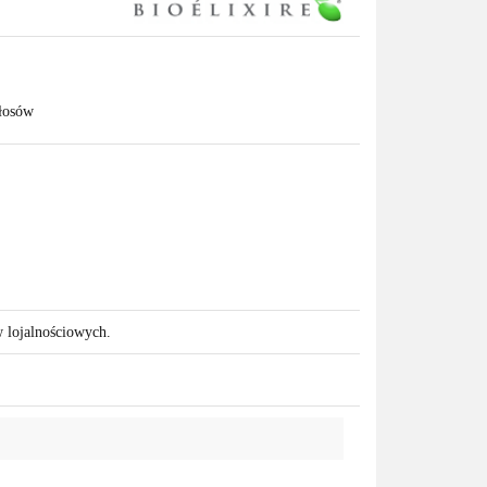
łosów
w lojalnościowych.