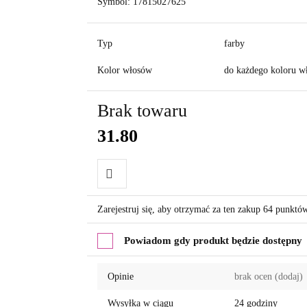
Symbol:
17815027625
Typ
farby
Kolor włosów
do każdego koloru w
Brak towaru
31.80
Do
Zarejestruj się, aby otrzymać za ten zakup 64 punktó
przechowalni
Powiadom gdy produkt będzie dostępny
Opinie
brak ocen
(dodaj)
Wysyłka w ciągu
24 godziny