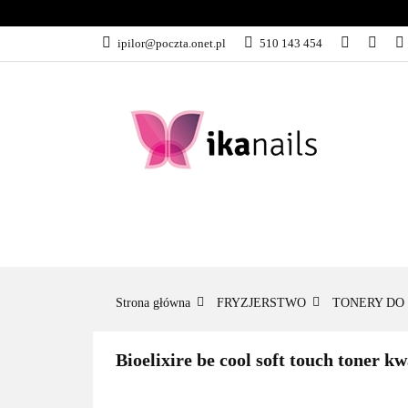
KATEGORIE
ipilor@poczta.onet.pl
510 143 454
KATEGORIE
PROMOCJE
Strona główna
FRYZJERSTWO
TONERY DO
Bioelixire be cool soft touch toner 