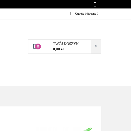
KONTAKT
Strefa klienta
Zaloguj się
Załóż konto
TWÓJ KOSZYK
Dodaj zgłoszenie
0
0,00 zł
Zgody cookies
BLOG
KONTAKT