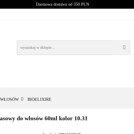
Darmowa dostawa od 350 PLN
PROMOCJE
NOWOŚCI
BESTSELLERY
BLOG
NOWOŚCI
BESTSELLERY
 WŁOSÓW
BIOELIXIRE
kwasowy do włosów 60ml kolor 10.31