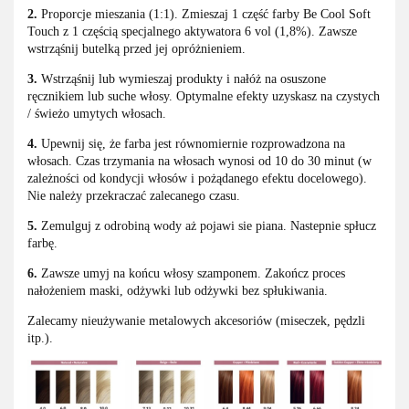
2.
Proporcje mieszania (1:1). Zmieszaj 1 część farby Be Cool Soft
Touch z 1 częścią specjalnego aktywatora 6 vol (1,8%). Zawsze
wstrząśnij butelką przed jej opróżnieniem.
3.
Wstrząśnij lub wymieszaj produkty i nałóż na osuszone
ręcznikiem lub suche włosy. Optymalne efekty uzyskasz na czystych
/ świeżo umytych włosach.
4.
Upewnij się, że farba jest równomiernie rozprowadzona na
włosach. Czas trzymania na włosach wynosi od 10 do 30 minut (w
zależności od kondycji włosów i pożądanego efektu docelowego).
Nie należy przekraczać zalecanego czasu.
5.
Zemulguj z odrobiną wody aż pojawi sie piana. Nastepnie spłucz
farbę.
6.
Zawsze umyj na końcu włosy szamponem. Zakończ proces
nałożeniem maski, odżywki lub odżywki bez spłukiwania.
Zalecamy nieużywanie metalowych akcesoriów (miseczek, pędzli
itp.).