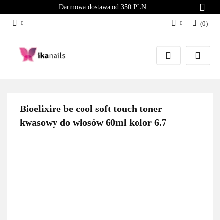
Darmowa dostawa od 350 PLN
(
0
)
Zaloguj się
Załóż konto
Dodaj zgłoszenie
Zgody cookies
Bioelixire be cool soft touch toner
kwasowy do włosów 60ml kolor 6.7