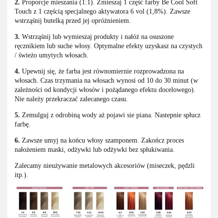
2.
Proporcje mieszania (1:1). Zmieszaj 1 część farby Be Cool Soft
Touch z 1 częścią specjalnego aktywatora 6 vol (1,8%). Zawsze
wstrząśnij butelką przed jej opróżnieniem.
3.
Wstrząśnij lub wymieszaj produkty i nałóż na osuszone
ręcznikiem lub suche włosy. Optymalne efekty uzyskasz na czystych
/ świeżo umytych włosach.
4.
Upewnij się, że farba jest równomiernie rozprowadzona na
włosach. Czas trzymania na włosach wynosi od 10 do 30 minut (w
zależności od kondycji włosów i pożądanego efektu docelowego).
Nie należy przekraczać zalecanego czasu.
5.
Zemulguj z odrobiną wody aż pojawi sie piana. Nastepnie spłucz
farbę.
6.
Zawsze umyj na końcu włosy szamponem. Zakończ proces
nałożeniem maski, odżywki lub odżywki bez spłukiwania.
Zalecamy nieużywanie metalowych akcesoriów (miseczek, pędzli
itp.).