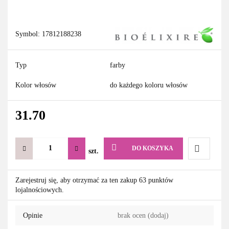
Symbol:
17812188238
Typ
farby
Kolor włosów
do każdego koloru włosów
31.70
DO KOSZYKA
szt.
Do
Zarejestruj się, aby otrzymać za ten zakup 63 punktów
lojalnościowych.
przechowa
Opinie
brak ocen
(dodaj)