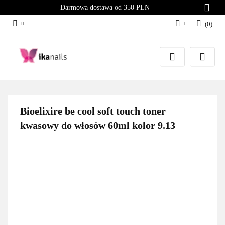
Darmowa dostawa od 350 PLN
(
0
)
Zaloguj się
Załóż konto
Dodaj zgłoszenie
Zgody cookies
Bioelixire be cool soft touch toner
kwasowy do włosów 60ml kolor 9.13