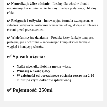
✔️ Neutralizuje żółte odcienie -
Idealny dla włosów blond i
rozjaśnianych – eliminuje ciepłe tony i nadaje platynowy, chłodny
efekt.
✔️ Pielęgnuje i odżywia -
Innowacyjna formuła wzbogacona o
składniki odżywcze skutecznie wzmacnia włosy, dodaje im blasku i
chroni przed przesuszeniem.
✔️ Wielofunkcyjne działanie -
Produkt łączy funkcje tonujące,
pielęgnujące i ochronne – zapewniając kompleksową troskę o
wygląd i kondycję włosów.
✅ Sposób użycia:
Nałóż niewielką ilość na mokre włosy.
Wmasuj w skórę głowy.
W zależności od porządanego odcienia zostaw na 2-10
minut po czym dokadnie spłucz wodą
✅ Pojemność: 250ml