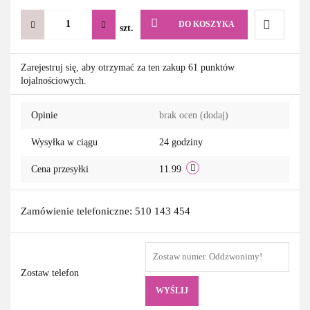
DO KOSZYKA
szt.
Do
Zarejestruj się, aby otrzymać za ten zakup 61 punktów
lojalnościowych.
przechowa
Opinie
brak ocen
(dodaj)
Wysyłka w ciągu
24 godziny
Cena przesyłki
11.99
Zamówienie telefoniczne: 510 143 454
Zostaw telefon
WYŚLIJ