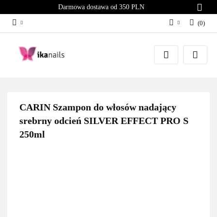
Darmowa dostawa od 350 PLN
(
0
)
Zaloguj się
Załóż konto
Dodaj zgłoszenie
Zgody cookies
CARIN Szampon do włosów nadający
srebrny odcień SILVER EFFECT PRO S
250ml