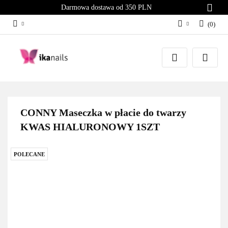
Darmowa dostawa od 350 PLN
(
0
)
Zaloguj się
Załóż konto
Dodaj zgłoszenie
Zgody cookies
CONNY Maseczka w płacie do twarzy
KWAS HIALURONOWY 1SZT
POLECANE