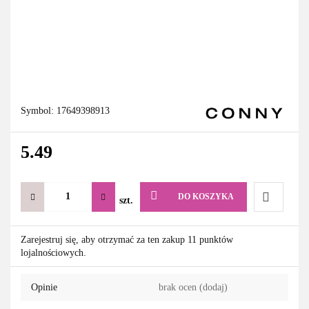
Symbol:
17649398913
5.49
DO KOSZYKA
szt.
Do
Zarejestruj się, aby otrzymać za ten zakup 11 punktów
lojalnościowych.
przechowa
Opinie
brak ocen
(dodaj)