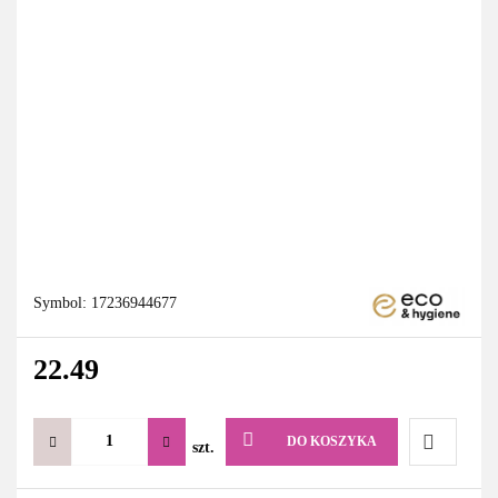
Symbol:
17236944677
22.49
DO KOSZYKA
szt.
Do