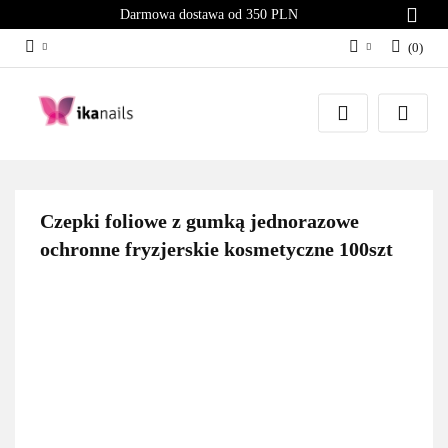
Darmowa dostawa od 350 PLN
(
0
)
Zaloguj się
Załóż konto
Dodaj zgłoszenie
Zgody cookies
Czepki foliowe z gumką jednorazowe
ochronne fryzjerskie kosmetyczne 100szt