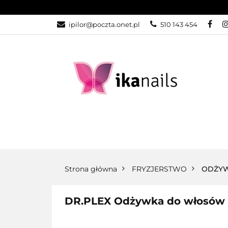
KATEGORIE
ipilor@poczta.onet.pl
510 143 454
KATEGORIE
PROMOCJE
Strona główna
FRYZJERSTWO
ODŻY
DR.PLEX Odżywka do włosów 