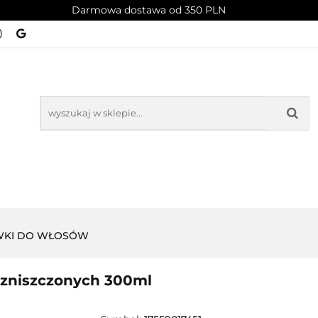
Darmowa dostawa od 350 PLN
PROMOCJE
NOWOŚCI
BESTSELLERY
BLOG
NOWOŚCI
BESTSELLERY
WKI DO WŁOSÓW
zniszczonych 300ml