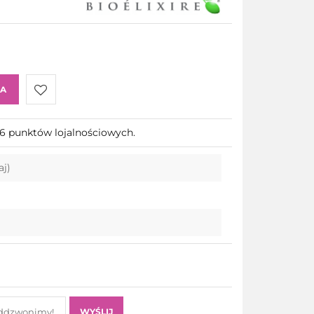
KA
Do
 66 punktów lojalnościowych.
przechowalni
aj)
WYŚLIJ