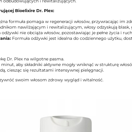
h odbudowujących i rewitalizujących.
ącej Bioelixire Dr. Plex:
żna formuła pomaga w regeneracji włosów, przywracając im zd
adnikom nawilżającym i rewitalizującym, włosy odzyskują blask, 
odżywki nie obciąża włosów, pozostawiając je pełne życia i ruch
ania:
Formuła odżywki jest idealna do codziennego użytku, dost
ę Dr. Plex na wilgotne pasma.
 minut, aby składniki aktywne mogły wniknąć w strukturę włos
dą, ciesząc się rezultatami intensywnej pielęgnacji.
 przywróć swoim włosom zdrowy wygląd i witalność.