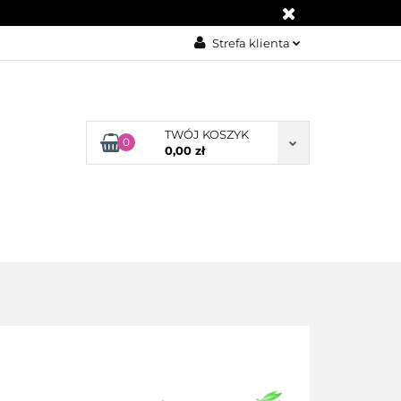
KONTAKT
Strefa klienta
Zaloguj się
Załóż konto
TWÓJ KOSZYK
Dodaj zgłoszenie
0
0,00 zł
Zgody cookies
BLOG
KONTAKT