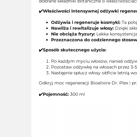
dobrane składniki botaniczne o właściwościac
✔️Właściwości intensywnej odżywki regeneruj
Odżywia i regeneruje kosmyki:
Ta potę
Nawilża i rewitalizuje włosy:
Dzięki skł
Nie obciąża fryzury:
Lekka konsystencja 
Przeznaczona do codziennego stosow
✔️Sposób skutecznego użycia:
Po każdym myciu włosów, nanieś odżywk
Pozostaw odżywkę na włosach przez 3-5
Następnie spłucz włosy obficie letnią wo
Odkryj moc regeneracji Bioelixire Dr. Plex i
✔️Pojemność:
300 ml