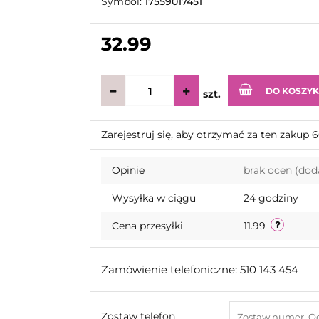
Symbol:
17559017451
32.99
DO KOSZY
szt.
Zarejestruj się, aby otrzymać za ten zakup
Opinie
brak ocen
(dod
Wysyłka w ciągu
24 godziny
Cena przesyłki
11.99
Zamówienie telefoniczne: 510 143 454
Zostaw telefon