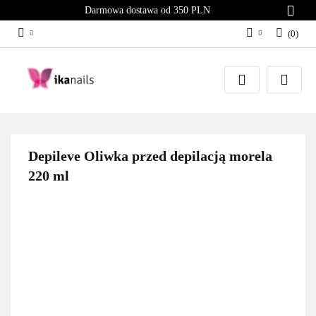
Darmowa dostawa od 350 PLN
(
0
)
Zaloguj się
Załóż konto
Dodaj zgłoszenie
Zgody cookies
Depileve Oliwka przed depilacją morela
220 ml