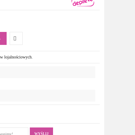
A
Do
ów lojalnościowych.
przechowalni
WYŚLIJ