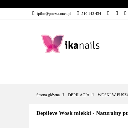
KATEGORIE
ipilor@poczta.onet.pl
510 143 454
KATEGORIE
PROMOCJE
Strona główna
DEPILACJA
WOSKI W PUSZ
Depileve Wosk miękki - Naturalny p