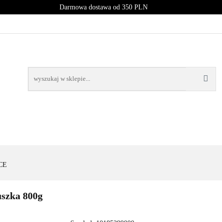
Darmowa dostawa od 350 PLN
PROMOCJE
NOWOŚCI
BESTSELLERY
BLOG
NOWOŚCI
BESTSELLERY
CE
uszka 800g