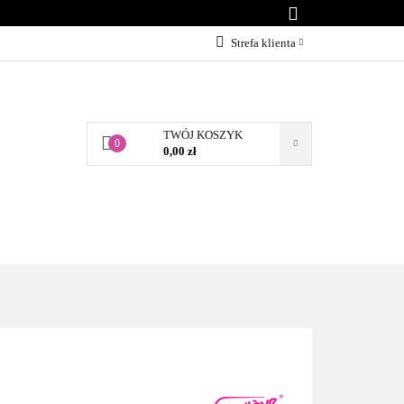
KONTAKT
Strefa klienta
Zaloguj się
Załóż konto
TWÓJ KOSZYK
Dodaj zgłoszenie
0
0,00 zł
Zgody cookies
BLOG
KONTAKT