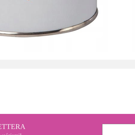
3M
LETTERA