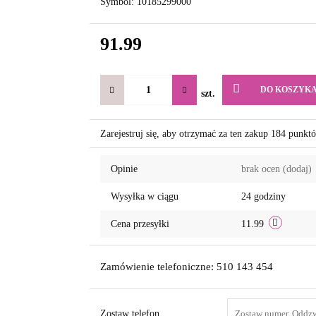
Symbol:
10185299000
91.99
DO KOSZYK
szt.
Zarejestruj się, aby otrzymać za ten zakup 184 punkt
Opinie
brak ocen
(dodaj)
Wysyłka w ciągu
24 godziny
Cena przesyłki
11.99
Zamówienie telefoniczne: 510 143 454
Zostaw telefon