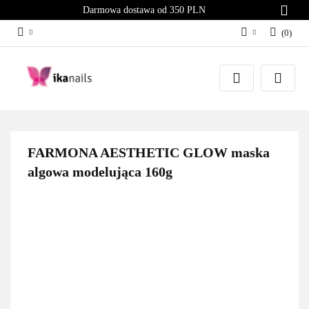
Darmowa dostawa od 350 PLN
(
0
)
Zaloguj się
Załóż konto
Dodaj zgłoszenie
Zgody cookies
FARMONA AESTHETIC GLOW maska
algowa modelująca 160g