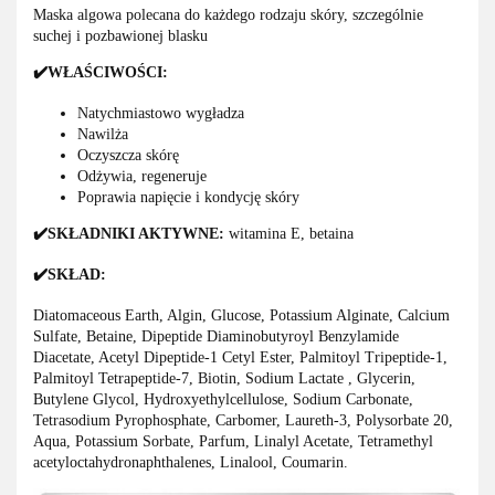
Maska algowa polecana do każdego rodzaju skóry, szczególnie
suchej i pozbawionej blasku
✔️WŁAŚCIWOŚCI:
Natychmiastowo wygładza
Nawilża
Oczyszcza skórę
Odżywia, regeneruje
Poprawia napięcie i kondycję skóry
✔️SKŁADNIKI AKTYWNE:
witamina E, betaina
✔️SKŁAD:
Diatomaceous Earth, Algin, Glucose, Potassium Alginate, Calcium
Sulfate, Betaine, Dipeptide Diaminobutyroyl Benzylamide
Diacetate, Acetyl Dipeptide-1 Cetyl Ester, Palmitoyl Tripeptide-1,
Palmitoyl Tetrapeptide-7, Biotin, Sodium Lactate , Glycerin,
Butylene Glycol, Hydroxyethylcellulose, Sodium Carbonate,
Tetrasodium Pyrophosphate, Carbomer, Laureth-3, Polysorbate 20,
Aqua, Potassium Sorbate, Parfum, Linalyl Acetate, Tetramethyl
acetyloctahydronaphthalenes, Linalool, Coumarin.