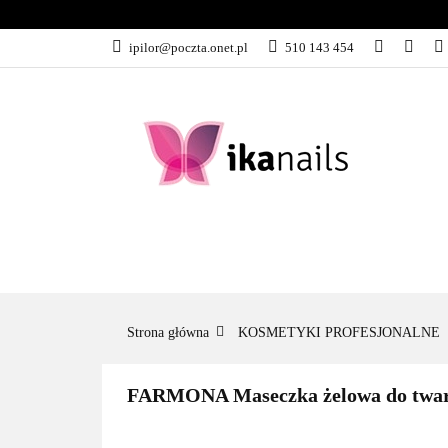
KATEGORIE
ipilor@poczta.onet.pl
510 143 454
KATEGORIE
PROMOCJE
Strona główna
KOSMETYKI PROFESJONALNE
FARMONA Maseczka żelowa do twar