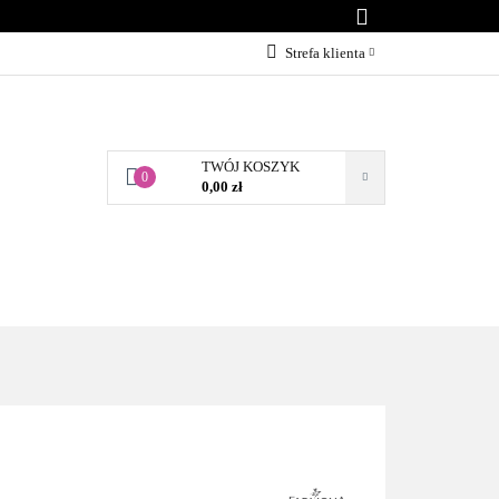
KONTAKT
Strefa klienta
Zaloguj się
Załóż konto
TWÓJ KOSZYK
Dodaj zgłoszenie
0
0,00 zł
Zgody cookies
BLOG
KONTAKT