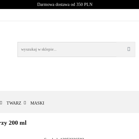
Darmowa dostawa od 350 PLN
PROMOCJE
NOWOŚCI
BESTSELLERY
BLOG
NOWOŚCI
BESTSELLERY
TWARZ
MASKI
zy 200 ml