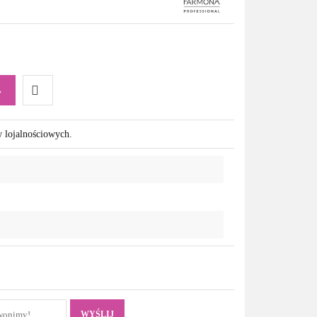
A
Do
w lojalnościowych.
przechowalni
WYŚLIJ