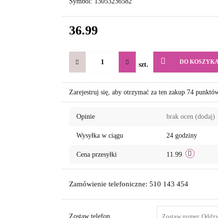
Symbol:
13053236582
36.99
DO KOSZYK
szt.
Zarejestruj się, aby otrzymać za ten zakup 74 punktó
Opinie
brak ocen
(dodaj)
Wysyłka w ciągu
24 godziny
Cena przesyłki
11.99
Zamówienie telefoniczne: 510 143 454
Zostaw telefon