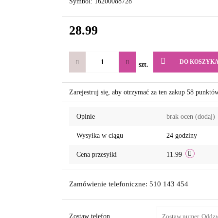
Symbol:
16200088728
28.99
DO KOSZYK
szt.
Zarejestruj się, aby otrzymać za ten zakup 58 punktó
Opinie
brak ocen
(dodaj)
Wysyłka w ciągu
24 godziny
Cena przesyłki
11.99
Zamówienie telefoniczne: 510 143 454
Zostaw telefon