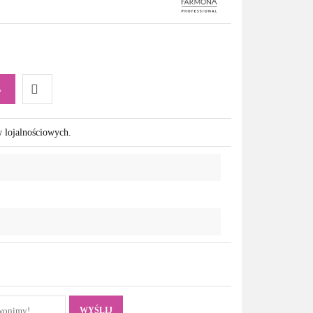
A
Do
w lojalnościowych.
przechowalni
WYŚLIJ