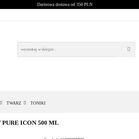
Darmowa dostawa od 350 PLN
PROMOCJE
NOWOŚCI
BESTSELLERY
BLOG
NOWOŚCI
BESTSELLERY
TWARZ
TONIKI
PURE ICON 500 ML