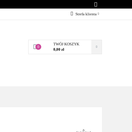
KONTAKT
Strefa klienta
Zaloguj się
Załóż konto
TWÓJ KOSZYK
Dodaj zgłoszenie
0
0,00 zł
Zgody cookies
BLOG
KONTAKT