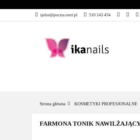
KATEGORIE
ipilor@poczta.onet.pl
510 143 454
KATEGORIE
PROMOCJE
Strona główna
KOSMETYKI PROFESJONALNE
FARMONA TONIK NAWILŻAJĄCY 