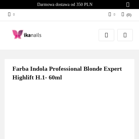
Darmowa dostawa od 350 PLN
(
0
)
Zaloguj się
Załóż konto
Dodaj zgłoszenie
Zgody cookies
Farba Indola Professional Blonde Expert
Highlift H.1- 60ml