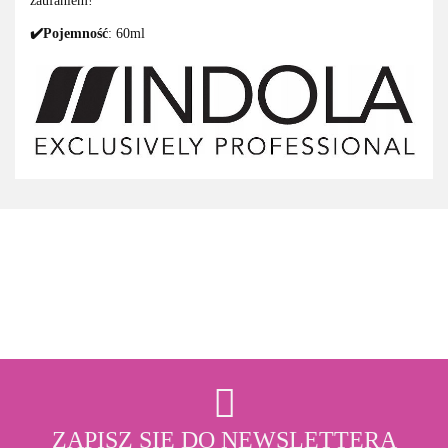
zaufaniem!
✔️Pojemność
: 60ml
3M
ZAPISZ SIĘ DO NEWSLETTERA