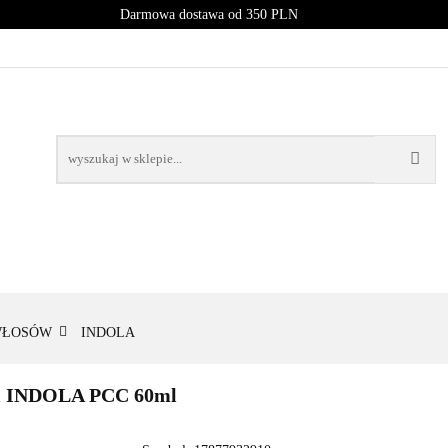
Darmowa dostawa od 350 PLN
PROMOCJE
NOWOŚCI
BESTSELLERY
BLOG
NOWOŚCI
BESTSELLERY
WŁOSÓW
INDOLA
ski INDOLA PCC 60ml