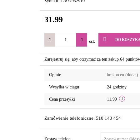
Symbol:
17877932910
31.99
DO KOSZYK
szt.
Zarejestruj się, aby otrzymać za ten zakup 64 punktó
Opinie
brak ocen
(dodaj)
Wysyłka w ciągu
24 godziny
Cena przesyłki
11.99
Zamówienie telefoniczne: 510 143 454
Zostaw telefon