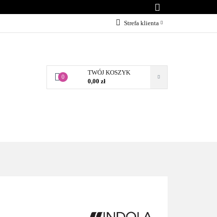
KONTAKT
Strefa klienta
Zaloguj się
Załóż konto
TWÓJ KOSZYK
Dodaj zgłoszenie
0
0,00 zł
Zgody cookies
BLOG
KONTAKT