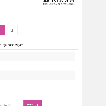
A
Do
w lojalnościowych.
przechowalni
WYŚLIJ