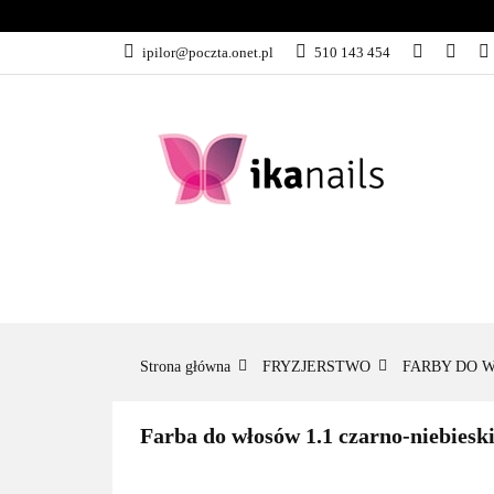
KATEGORIE
ipilor@poczta.onet.pl
510 143 454
KATEGORIE
PROMOCJE
Strona główna
FRYZJERSTWO
FARBY DO 
Farba do włosów 1.1 czarno-niebie