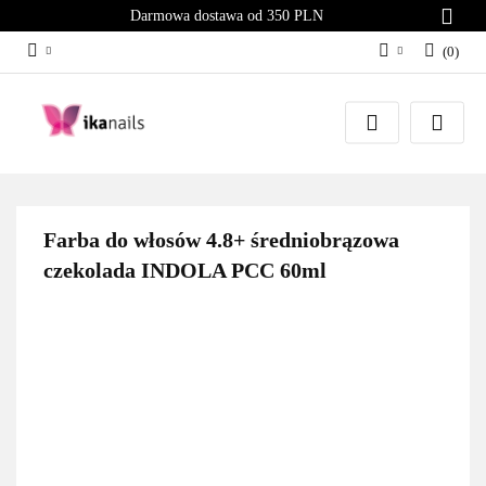
Darmowa dostawa od 350 PLN
(
0
)
Zaloguj się
Załóż konto
Dodaj zgłoszenie
Zgody cookies
Farba do włosów 4.8+ średniobrązowa
czekolada INDOLA PCC 60ml