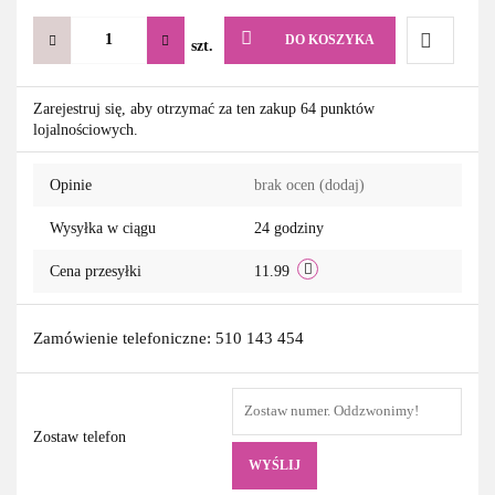
DO KOSZYKA
szt.
Do
Zarejestruj się, aby otrzymać za ten zakup 64 punktów
lojalnościowych.
przechowa
Opinie
brak ocen
(dodaj)
Wysyłka w ciągu
24 godziny
Cena przesyłki
11.99
Zamówienie telefoniczne: 510 143 454
Zostaw telefon
WYŚLIJ