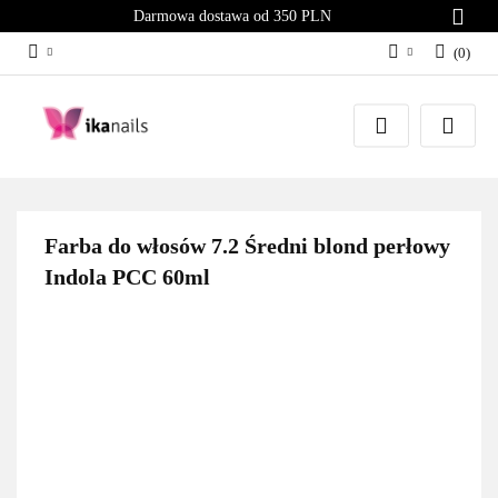
Darmowa dostawa od 350 PLN
(
0
)
Zaloguj się
Załóż konto
Dodaj zgłoszenie
Zgody cookies
Farba do włosów 7.2 Średni blond perłowy
Indola PCC 60ml