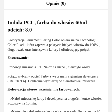
Opinie (0)
Indola PCC, farba do włosów 60ml
odcień: 8.0
Koloryzacja Pernament Caring Color opiera się na Technologii
Color Pixel , która zapewnia pokrycie białych włosów do 100% ,
długotrwałe oraz intensywne kolory i olśniewający połysk
Zastosowanie:
Proporcje mieszania 1:1. Nałóż na suche , nieumyte włosy
Połącz wybrany odcień farby z wybranym stężeniem developera
(6% lub 9%). Dokładnie wymieszaj w niemetalowej miseczce.
Koloryzacja włosów wcześniej nie farbowanych:
-->Nałóż mieszankę farby i developera na długość i końce włosów.
Pozostaw na 10 min.
-->Następnie nałóż mieszankę na włosy u nasady. Pozostaw na 30