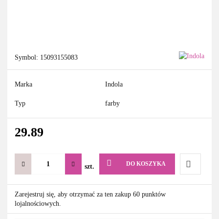
Symbol:
15093155083
Marka
Indola
Typ
farby
29.89
DO KOSZYKA
szt.
Do
Zarejestruj się, aby otrzymać za ten zakup 60 punktów
lojalnościowych.
przechowa