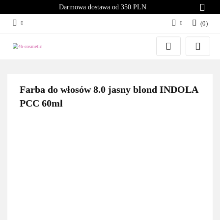
Darmowa dostawa od 350 PLN
(
0
)
Zaloguj się
Załóż konto
Dodaj zgłoszenie
Farba do włosów 8.0 jasny blond INDOLA
Zgody cookies
PCC 60ml