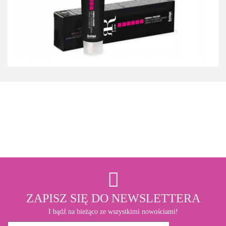
3M
ZAPISZ SIĘ DO NEWSLETTERA
I bądź na bieżąco ze wszystkimi nowościami!