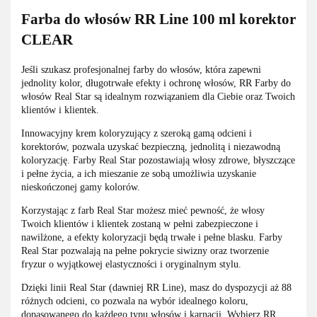
Farba do włosów RR Line 100 ml korektor
CLEAR
Jeśli szukasz profesjonalnej farby do włosów, która zapewni
jednolity kolor, długotrwałe efekty i ochronę włosów, RR Farby do
włosów Real Star są idealnym rozwiązaniem dla Ciebie oraz Twoich
klientów i klientek.
Innowacyjny krem koloryzujący z szeroką gamą odcieni i
korektorów, pozwala uzyskać bezpieczną, jednolitą i niezawodną
koloryzację. Farby Real Star pozostawiają włosy zdrowe, błyszczące
i pełne życia, a ich mieszanie ze sobą umożliwia uzyskanie
nieskończonej gamy kolorów.
Korzystając z farb Real Star możesz mieć pewność, że włosy
Twoich klientów i klientek zostaną w pełni zabezpieczone i
nawilżone, a efekty koloryzacji będą trwałe i pełne blasku. Farby
Real Star pozwalają na pełne pokrycie siwizny oraz tworzenie
fryzur o wyjątkowej elastyczności i oryginalnym stylu.
Dzięki linii Real Star (dawniej RR Line), masz do dyspozycji aż 88
różnych odcieni, co pozwala na wybór idealnego koloru,
dopasowanego do każdego typu włosów i karnacji. Wybierz RR