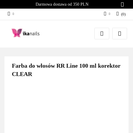
Darmowa dostawa od 350 PLN
(
0
)
Zaloguj się
Załóż konto
Dodaj zgłoszenie
Zgody cookies
Farba do włosów RR Line 100 ml korektor
CLEAR