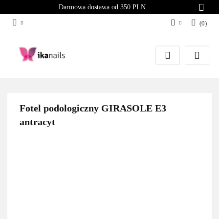
Darmowa dostawa od 350 PLN
(
0
)
Zaloguj się
Załóż konto
Dodaj zgłoszenie
Zgody cookies
Fotel podologiczny GIRASOLE E3
antracyt