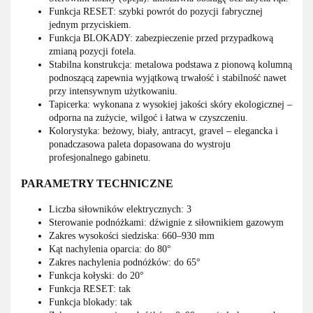
Funkcja RESET: szybki powrót do pozycji fabrycznej
jednym przyciskiem.
Funkcja BLOKADY: zabezpieczenie przed przypadkową
zmianą pozycji fotela.
Stabilna konstrukcja: metalowa podstawa z pionową kolumną
podnoszącą zapewnia wyjątkową trwałość i stabilność nawet
przy intensywnym użytkowaniu.
Tapicerka: wykonana z wysokiej jakości skóry ekologicznej –
odporna na zużycie, wilgoć i łatwa w czyszczeniu.
Kolorystyka: beżowy, biały, antracyt, gravel – elegancka i
ponadczasowa paleta dopasowana do wystroju
profesjonalnego gabinetu.
PARAMETRY TECHNICZNE
Liczba siłowników elektrycznych: 3
Sterowanie podnóżkami: dźwignie z siłownikiem gazowym
Zakres wysokości siedziska: 660–930 mm
Kąt nachylenia oparcia: do 80°
Zakres nachylenia podnóżków: do 65°
Funkcja kołyski: do 20°
Funkcja RESET: tak
Funkcja blokady: tak