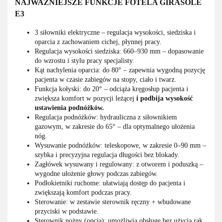
NAJWAŻNIEJSZE FUNKCJE FOTELA GIRASOLE
E3
3 siłowniki elektryczne – regulacja wysokości, siedziska i
oparcia z zachowaniem cichej, płynnej pracy.
Regulacja wysokości siedziska: 660–930 mm – dopasowanie
do wzrostu i stylu pracy specjalisty.
Kąt nachylenia oparcia: do 80° – zapewnia wygodną pozycję
pacjenta w czasie zabiegów na stopy, ciało i twarz.
Funkcja kołyski: do 20° – odciąża kręgosłup pacjenta i
zwiększa komfort w pozycji leżącej
i podbija wysokość
ustawienia podnóżków.
Regulacja podnóżków: hydrauliczna z siłownikiem
gazowym, w zakresie do 65° – dla optymalnego ułożenia
nóg.
Wysuwanie podnóżków: teleskopowe, w zakresie 0–90 mm –
szybka i precyzyjna regulacja długości bez blokady.
Zagłówek wysuwany i regulowany: z otworem i poduszką –
wygodne ułożenie głowy podczas zabiegów.
Podłokietniki ruchome: ułatwiają dostęp do pacjenta i
zwiększają komfort podczas pracy.
Sterowanie: w zestawie sterownik ręczny + wbudowane
przyciski w podstawie.
Sterownik nożny (opcja): umożliwia obsługę bez użycia rąk.