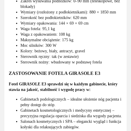
Zakres wysuwania podnóżków: 0–90 mm (teleskopowe, bez
blokady)
Wymiary (rozłożony z podłokietnikami): 880 × 1850 mm
Szerokość bez podłokietników: 620 mm
Wymiary opakowania: 144 × 69 × 69 cm
Waga fotela: 95,1 kg
Waga z opakowaniem: 108 kg
Maksymalne obciążenie: 175 kg
Moc silników: 300 W
Kolory: beżowy, biały, antracyt, gravel
Sterownik ręczny: tak (w zestawie)
Sterownik nożny: wbudowany w podstawę fotela
ZASTOSOWANIE FOTELA GIRASOLE E3
Fotel GIRASOLE E3 sprawdzi się w każdym gabinecie, który
stawia na jakość, stabilność i wygodę pracy w:
Gabinetach podologicznych – idealne ułożenie nóg pacjenta i
pełny dostęp do stóp.
Gabinetach kosmetologicznych i medycyny estetycznej –
precyzyjna regulacja oparcia i siedziska dla wygody pacjenta.
Salonach kosmetycznych i SPA – elegancki wygląd i funkcja
kołyski dla relaksujących zabiegów.