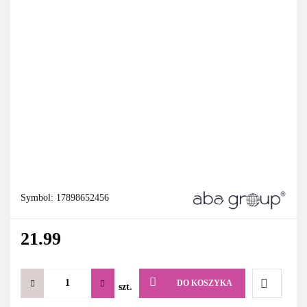
Symbol:
17898652456
21.99
DO KOSZYKA
szt.