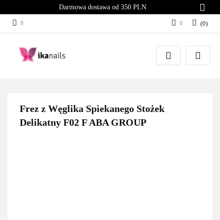
Darmowa dostawa od 350 PLN
(
0
)
Zaloguj się
Załóż konto
Dodaj zgłoszenie
Zgody cookies
Frez z Węglika Spiekanego Stożek
Delikatny F02 F ABA GROUP