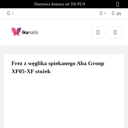
Darmowa dostawa od 350 PLN
(
0
)
Zaloguj się
Załóż konto
Dodaj zgłoszenie
Zgody cookies
Frez z węglika spiekanego Aba Group
XF05-XF stożek