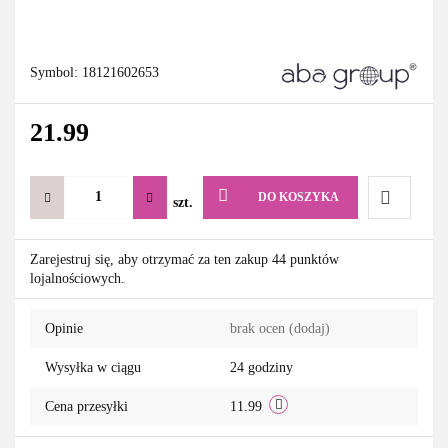
Symbol:
18121602653
21.99
DO KOSZYKA
szt.
Do
Zarejestruj się, aby otrzymać za ten zakup 44 punktów
lojalnościowych.
przechowa
Opinie
brak ocen
(dodaj)
Wysyłka w ciągu
24 godziny
Cena przesyłki
11.99