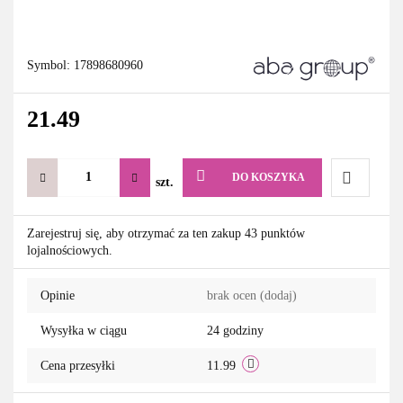
Symbol:
17898680960
21.49
DO KOSZYKA
szt.
Do
Zarejestruj się, aby otrzymać za ten zakup 43 punktów
lojalnościowych.
przechowa
Opinie
brak ocen
(dodaj)
Wysyłka w ciągu
24 godziny
Cena przesyłki
11.99