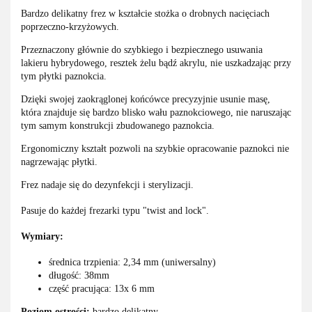
Bardzo delikatny frez w kształcie stożka o drobnych nacięciach
poprzeczno-krzyżowych.
Przeznaczony głównie do szybkiego i bezpiecznego usuwania
lakieru hybrydowego, resztek żelu bądź akrylu, nie uszkadzając przy
tym płytki paznokcia.
Dzięki swojej zaokrąglonej końcówce precyzyjnie usunie masę,
która znajduje się bardzo blisko wału paznokciowego, nie naruszając
tym samym konstrukcji zbudowanego paznokcia.
Ergonomiczny kształt pozwoli na szybkie opracowanie paznokci nie
nagrzewając płytki.
Frez nadaje się do dezynfekcji i sterylizacji.
Pasuje do każdej frezarki typu "twist and lock".
Wymiary:
średnica trzpienia: 2,34 mm (uniwersalny)
długość: 38mm
część pracująca: 13x 6 mm
Poziom ostrości:
bardzo delikatny