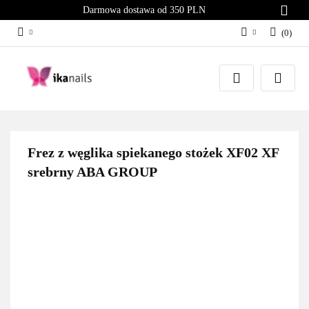
Darmowa dostawa od 350 PLN
(
0
)
Zaloguj się
Załóż konto
Dodaj zgłoszenie
Zgody cookies
Frez z węglika spiekanego stożek XF02 XF
srebrny ABA GROUP