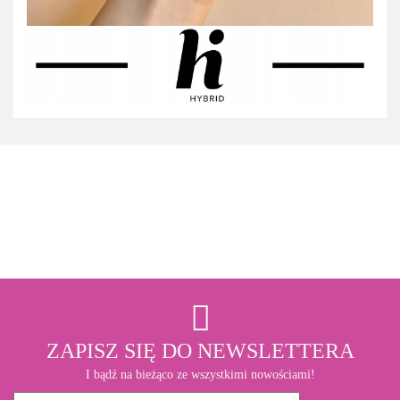
3M
ZAPISZ SIĘ DO NEWSLETTERA
I bądź na bieżąco ze wszystkimi nowościami!