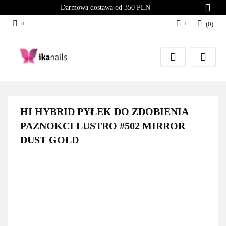
Darmowa dostawa od 350 PLN
(
0
)
Zaloguj się
Załóż konto
Dodaj zgłoszenie
Zgody cookies
HI HYBRID PYŁEK DO ZDOBIENIA
PAZNOKCI LUSTRO #502 MIRROR
DUST GOLD