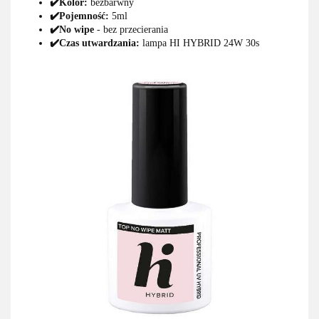
✔️Kolor:
bezbarwny
✔️Pojemność:
5ml
✔️No wipe
- bez przecierania
✔️Czas utwardzania:
lampa HI HYBRID 24W 30s