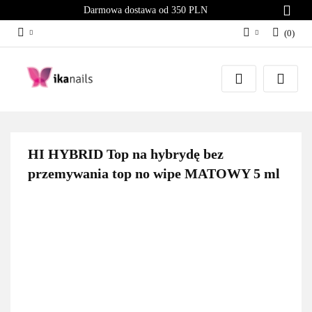
Darmowa dostawa od 350 PLN
(
0
)
Zaloguj się
Załóż konto
Dodaj zgłoszenie
Zgody cookies
HI HYBRID Top na hybrydę bez
przemywania top no wipe MATOWY 5 ml