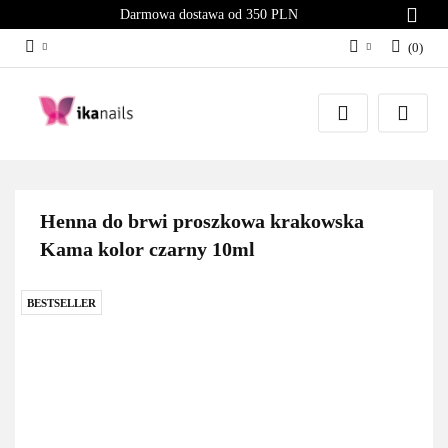
Darmowa dostawa od 350 PLN
(
0
)
Zaloguj się
Załóż konto
Dodaj zgłoszenie
Zgody cookies
Henna do brwi proszkowa krakowska
Kama kolor czarny 10ml
BESTSELLER