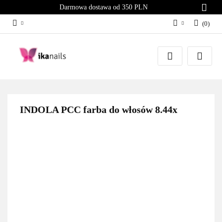
Darmowa dostawa od 350 PLN
(
0
)
Zaloguj się
Załóż konto
Dodaj zgłoszenie
Zgody cookies
INDOLA PCC farba do włosów 8.44x