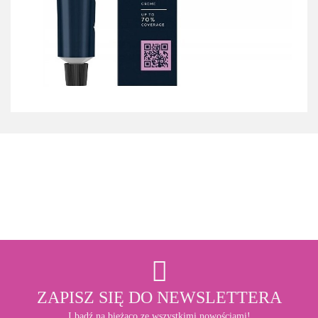
3M
ZAPISZ SIĘ DO NEWSLETTERA
I bądź na bieżąco ze wszystkimi nowościami!