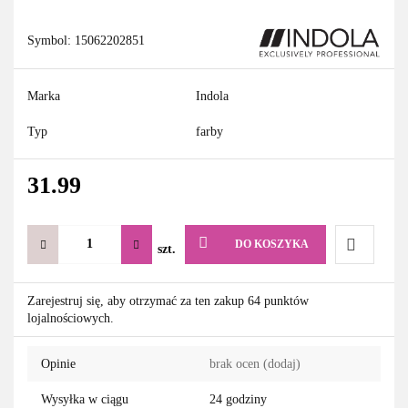
Symbol:
15062202851
Marka
Indola
Typ
farby
31.99
DO KOSZYKA
szt.
Do
Zarejestruj się, aby otrzymać za ten zakup 64 punktów
lojalnościowych.
przechowa
Opinie
brak ocen
(dodaj)
Wysyłka w ciągu
24 godziny