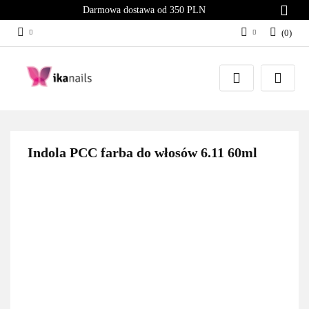
Darmowa dostawa od 350 PLN
(
0
)
Zaloguj się
Załóż konto
Dodaj zgłoszenie
Zgody cookies
Indola PCC farba do włosów 6.11 60ml