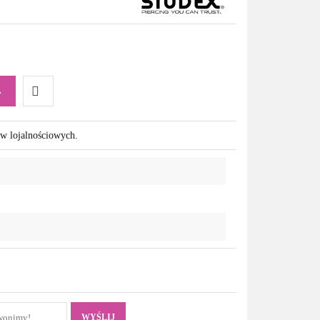
A
Do
ów lojalnościowych.
przechowalni
WYŚLIJ