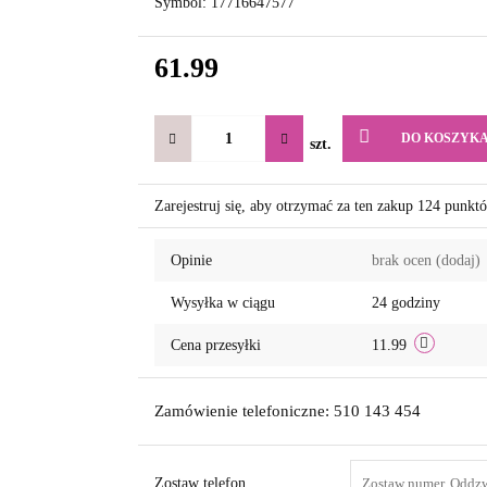
Symbol:
17716647577
61.99
DO KOSZYK
szt.
Zarejestruj się, aby otrzymać za ten zakup 124 punkt
Opinie
brak ocen
(dodaj)
Wysyłka w ciągu
24 godziny
Cena przesyłki
11.99
Zamówienie telefoniczne: 510 143 454
Zostaw telefon