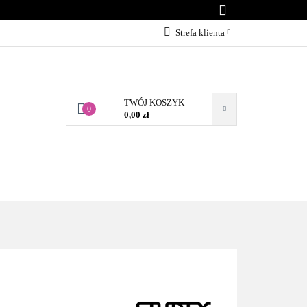
KONTAKT
Strefa klienta
Zaloguj się
Załóż konto
TWÓJ KOSZYK
Dodaj zgłoszenie
0
0,00 zł
Zgody cookies
BLOG
KONTAKT