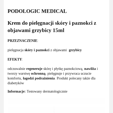
PODOLOGIC MEDICAL
Krem do pielęgnacji skóry i paznokci z
objawami grzybicy 15ml
PRZEZNACZENIE
:
pielęgnacja
skóry i paznokci
z objawami
grzybicy
EFEKTY
:
odczuwalnie
regeneruje
skórę i płytkę paznokciową,
nawilża
i
tworzy warstwę
ochronną
, pielęgnuje i przywraca uczucie
komfortu,
łagodzi podrażnienia
. Produkt polecany także dla
diabetyków
Informacje:
Testowany dermatologicznie