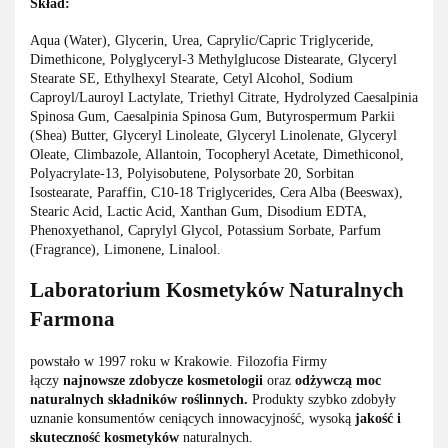
Skład:
Aqua (Water), Glycerin, Urea, Caprylic/Capric Triglyceride,
Dimethicone, Polyglyceryl-3 Methylglucose Distearate, Glyceryl
Stearate SE, Ethylhexyl Stearate, Cetyl Alcohol, Sodium
Caproyl/Lauroyl Lactylate, Triethyl Citrate, Hydrolyzed Caesalpinia
Spinosa Gum, Caesalpinia Spinosa Gum, Butyrospermum Parkii
(Shea) Butter, Glyceryl Linoleate, Glyceryl Linolenate, Glyceryl
Oleate, Climbazole, Allantoin, Tocopheryl Acetate, Dimethiconol,
Polyacrylate-13, Polyisobutene, Polysorbate 20, Sorbitan
Isostearate, Paraffin, C10-18 Triglycerides, Cera Alba (Beeswax),
Stearic Acid, Lactic Acid, Xanthan Gum, Disodium EDTA,
Phenoxyethanol, Caprylyl Glycol, Potassium Sorbate, Parfum
(Fragrance), Limonene, Linalool.
Laboratorium Kosmetyków Naturalnych
Farmona
powstało w 1997 roku w Krakowie. Filozofia Firmy
łączy
najnowsze zdobycze kosmetologii
oraz
odżywczą moc
naturalnych składników roślinnych.
Produkty szybko zdobyły
uznanie konsumentów ceniących innowacyjność, wysoką
jakość i
skuteczność kosmetyków
naturalnych.