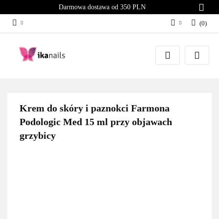
Darmowa dostawa od 350 PLN
(
0
)
Zaloguj się
Załóż konto
Dodaj zgłoszenie
Zgody cookies
Krem do skóry i paznokci Farmona
Podologic Med 15 ml przy objawach
grzybicy