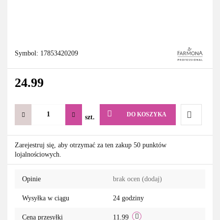
Symbol:
17853420209
24.99
DO KOSZYKA
szt.
Do
Zarejestruj się, aby otrzymać za ten zakup 50 punktów
lojalnościowych.
przechowa
Opinie
brak ocen
(dodaj)
Wysyłka w ciągu
24 godziny
Cena przesyłki
11.99