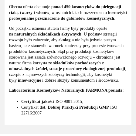
Obecna oferta obejmuje
ponad 450 kosmetyków do
pielęgnacji
ciała, twarzy i włosów
; w ostatnich latach rozszerzona o
kosmetyki
profesjonalne przeznaczone do gabinetów kosmetycznych
.
Od początku istnienia atutem firmy były produkty oparte
na
naturalnych składnikach aktywnych
. U podstaw strategii
rozwoju było założenie, aby
ekologia
nie była jedynie pustym
hasłem, lecz stanowiła warunek konieczny przy procesie tworzenia
produktów kosmetycznych. Stąd przy produkcji kosmetyków
stosowana jest zasada zrównoważonego rozwoju – chroniona jest
natura: firma korzysta ze
składników pochodzących z
odnawialnych źródeł, stosuje procedury ekologicznej produkcji
,
czerpie z najnowszych zdobyczy technologii, aby kosmetyki
były
innowacyjne
i dobrze służyły konsumentom i środowisku.
Laboratorium Kosmetyków Naturalnych FARMONA posiada:
Certyfikat jakości
ISO 9001:2015,
Certyfikat dot.
Dobrej Praktyki Produkcji GMP
ISO
22716:2007