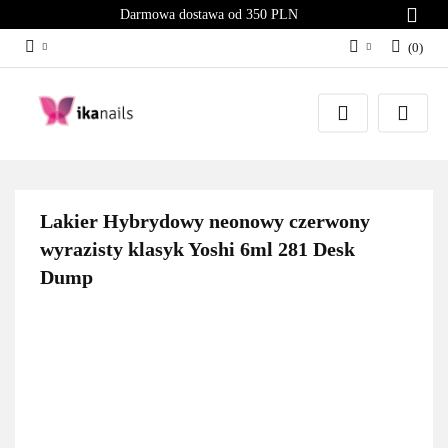
Darmowa dostawa od 350 PLN
(
0
)
Zaloguj się
Załóż konto
Dodaj zgłoszenie
Zgody cookies
Lakier Hybrydowy neonowy czerwony
wyrazisty klasyk Yoshi 6ml 281 Desk
Dump