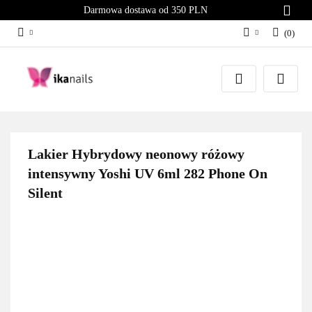
Darmowa dostawa od 350 PLN
(
0
)
Zaloguj się
Załóż konto
Dodaj zgłoszenie
Zgody cookies
Lakier Hybrydowy neonowy różowy
intensywny Yoshi UV 6ml 282 Phone On
Silent