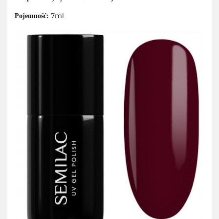
7ml
Pojemność: