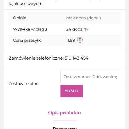
lojalnościowych.
przechow
Opinie
brak ocen
(dodaj)
Wysyłka w ciągu
24 godziny
Cena przesyłki
11.99
Zamówienie telefoniczne: 510 143 454
Zostaw telefon
WYŚLIJ
Opis produktu
Parametry