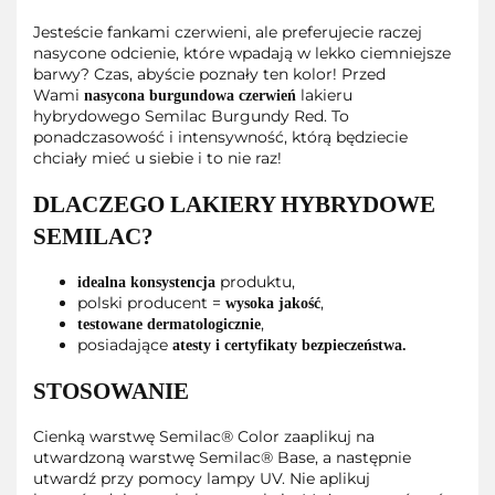
Jesteście fankami czerwieni, ale preferujecie raczej
nasycone odcienie, które wpadają w lekko ciemniejsze
barwy? Czas, abyście poznały ten kolor! Przed
Wami
lakieru
nasycona burgundowa czerwień
hybrydowego Semilac Burgundy Red. To
ponadczasowość i intensywność, którą będziecie
chciały mieć u siebie i to nie raz!
DLACZEGO LAKIERY HYBRYDOWE
SEMILAC?
produktu,
idealna konsystencja
polski producent =
,
wysoka jakość
,
testowane dermatologicznie
posiadające
atesty i certyfikaty bezpieczeństwa.
STOSOWANIE
Cienką warstwę Semilac® Color zaaplikuj na
utwardzoną warstwę Semilac® Base, a następnie
utwardź przy pomocy lampy UV. Nie aplikuj