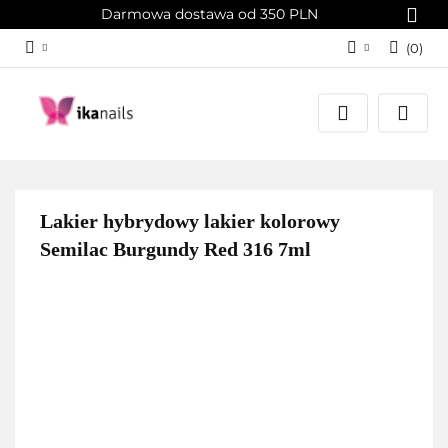
Darmowa dostawa od 350 PLN
(
0
)
Zaloguj się
Załóż konto
Dodaj zgłoszenie
Zgody cookies
Lakier hybrydowy lakier kolorowy
Semilac Burgundy Red 316 7ml