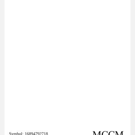
Symbol:
16894792718