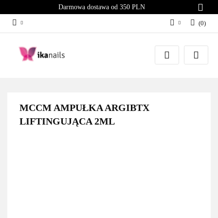
Darmowa dostawa od 350 PLN
(
0
)
Zaloguj się
Załóż konto
Dodaj zgłoszenie
Zgody cookies
MCCM AMPUŁKA ARGIBTX
LIFTINGUJĄCA 2ML