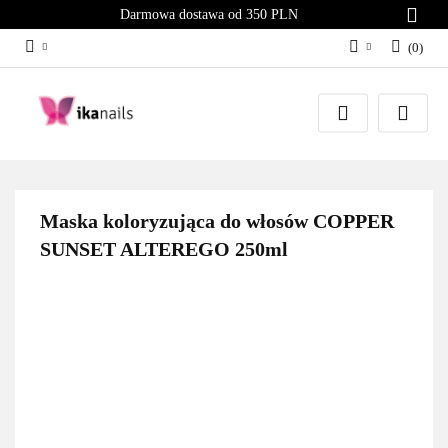
Darmowa dostawa od 350 PLN
(
0
)
Zaloguj się
Załóż konto
Dodaj zgłoszenie
Zgody cookies
Maska koloryzująca do włosów COPPER
SUNSET ALTEREGO 250ml