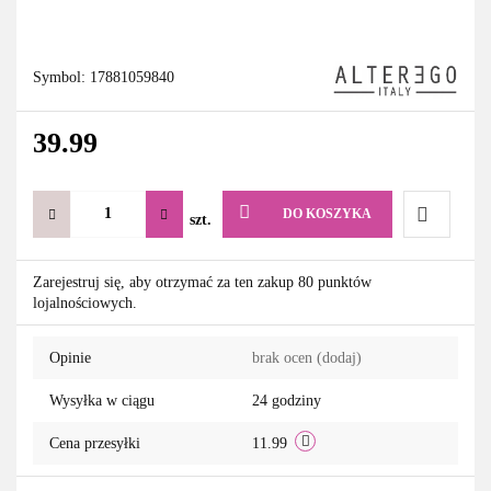
Symbol:
17881059840
39.99
DO KOSZYKA
szt.
Do
Zarejestruj się, aby otrzymać za ten zakup 80 punktów
lojalnościowych.
przechowa
Opinie
brak ocen
(dodaj)
Wysyłka w ciągu
24 godziny
Cena przesyłki
11.99