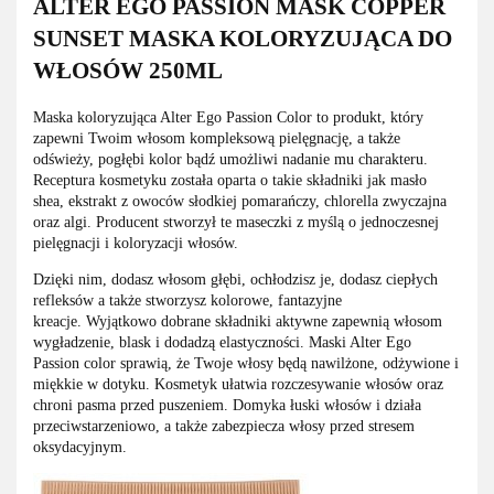
ALTER EGO PASSION MASK COPPER
SUNSET MASKA KOLORYZUJĄCA DO
WŁOSÓW 250ML
Maska koloryzująca Alter Ego Passion Color to produkt, który
zapewni Twoim włosom kompleksową pielęgnację, a także
odświeży, pogłębi kolor bądź umożliwi nadanie mu charakteru.
Receptura kosmetyku została oparta o takie składniki jak masło
shea, ekstrakt z owoców słodkiej pomarańczy, chlorella zwyczajna
oraz algi. Producent stworzył te maseczki z myślą o jednoczesnej
pielęgnacji i koloryzacji włosów.
Dzięki nim, dodasz włosom głębi, ochłodzisz je, dodasz ciepłych
refleksów a także stworzysz kolorowe, fantazyjne
kreacje. Wyjątkowo dobrane składniki aktywne zapewnią włosom
wygładzenie, blask i dodadzą elastyczności. Maski Alter Ego
Passion color sprawią, że Twoje włosy będą nawilżone, odżywione i
miękkie w dotyku. Kosmetyk ułatwia rozczesywanie włosów oraz
chroni pasma przed puszeniem. Domyka łuski włosów i działa
przeciwstarzeniowo, a także zabezpiecza włosy przed stresem
oksydacyjnym.