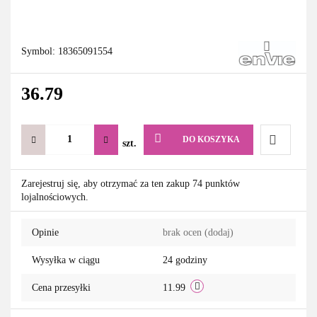
Symbol:
18365091554
36.79
DO KOSZYKA
szt.
Do
Zarejestruj się, aby otrzymać za ten zakup 74 punktów
lojalnościowych.
przechowa
Opinie
brak ocen
(dodaj)
Wysyłka w ciągu
24 godziny
Cena przesyłki
11.99