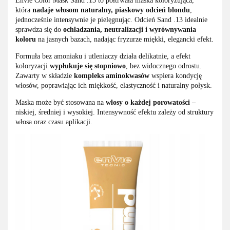
Envie Color Mask Sand .13 to półtrwała maska koloryzująca,
która
nadaje włosom naturalny, piaskowy odcień blondu
,
jednocześnie intensywnie je pielęgnując. Odcień Sand .13 idealnie
sprawdza się do
ochładzania, neutralizacji i wyrównywania
koloru
na jasnych bazach, nadając fryzurze miękki, elegancki efekt.
Formuła bez amoniaku i utleniaczy działa delikatnie, a efekt
koloryzacji
wypłukuje się stopniowo
, bez widocznego odrostu.
Zawarty w składzie
kompleks aminokwasów
wspiera kondycję
włosów, poprawiając ich miękkość, elastyczność i naturalny połysk.
Maska może być stosowana na
włosy o każdej porowatości
–
niskiej, średniej i wysokiej. Intensywność efektu zależy od struktury
włosa oraz czasu aplikacji.