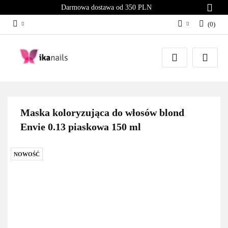
Darmowa dostawa od 350 PLN
(
0
)
Zaloguj się
Załóż konto
Dodaj zgłoszenie
Zgody cookies
Maska koloryzująca do włosów blond
Envie 0.13 piaskowa 150 ml
NOWOŚĆ