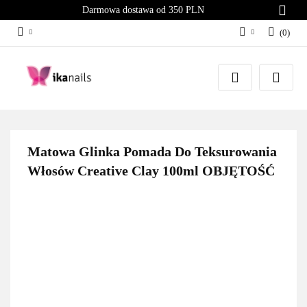
Darmowa dostawa od 350 PLN
(
0
)
Zaloguj się
Załóż konto
Dodaj zgłoszenie
Zgody cookies
Matowa Glinka Pomada Do Teksurowania
Włosów Creative Clay 100ml OBJĘTOŚĆ