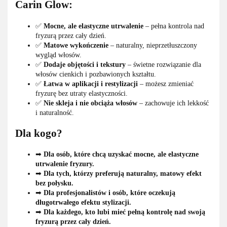
Carin Glow:
✅
Mocne, ale elastyczne utrwalenie
– pełna kontrola nad
fryzurą przez cały dzień.
✅
Matowe wykończenie
– naturalny, nieprzetłuszczony
wygląd włosów.
✅
Dodaje objętości i tekstury
– świetne rozwiązanie dla
włosów cienkich i pozbawionych kształtu.
✅
Łatwa w aplikacji i restylizacji
– możesz zmieniać
fryzurę bez utraty elastyczności.
✅
Nie skleja i nie obciąża włosów
– zachowuje ich lekkość
i naturalność.
Dla kogo?
➡
Dla osób, które chcą uzyskać mocne, ale elastyczne
utrwalenie fryzury.
➡
Dla tych, którzy preferują naturalny, matowy efekt
bez połysku.
➡
Dla profesjonalistów i osób, które oczekują
długotrwałego efektu stylizacji.
➡
Dla każdego, kto lubi mieć pełną kontrolę nad swoją
fryzurą przez cały dzień.