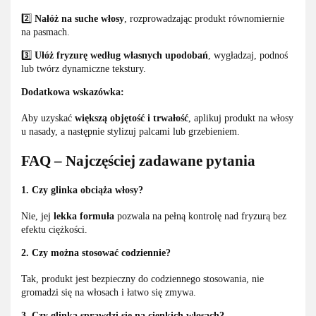
2️⃣
Nałóż na suche włosy
, rozprowadzając produkt równomiernie
na pasmach.
3️⃣
Ułóż fryzurę według własnych upodobań
, wygładzaj, podnoś
lub twórz dynamiczne tekstury.
Dodatkowa wskazówka:
Aby uzyskać
większą objętość i trwałość
, aplikuj produkt na włosy
u nasady, a następnie stylizuj palcami lub grzebieniem.
FAQ – Najczęściej zadawane pytania
1. Czy glinka obciąża włosy?
Nie, jej
lekka formuła
pozwala na pełną kontrolę nad fryzurą bez
efektu ciężkości.
2. Czy można stosować codziennie?
Tak, produkt jest bezpieczny do codziennego stosowania, nie
gromadzi się na włosach i łatwo się zmywa.
3. Czy glinka sprawdzi się na cienkich włosach?