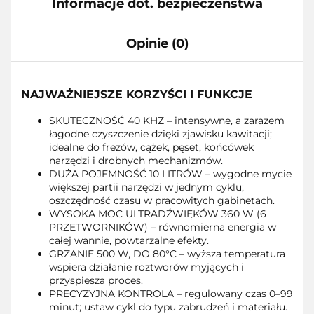
Informacje dot. bezpieczeństwa
Opinie (0)
NAJWAŻNIEJSZE KORZYŚCI I FUNKCJE
SKUTECZNOŚĆ 40 KHZ – intensywne, a zarazem
łagodne czyszczenie dzięki zjawisku kawitacji;
idealne do frezów, cążek, pęset, końcówek
narzędzi i drobnych mechanizmów.
DUŻA POJEMNOŚĆ 10 LITRÓW – wygodne mycie
większej partii narzędzi w jednym cyklu;
oszczędność czasu w pracowitych gabinetach.
WYSOKA MOC ULTRADŹWIĘKÓW 360 W (6
PRZETWORNIKÓW) – równomierna energia w
całej wannie, powtarzalne efekty.
GRZANIE 500 W, DO 80°C – wyższa temperatura
wspiera działanie roztworów myjących i
przyspiesza proces.
PRECYZYJNA KONTROLA – regulowany czas 0–99
minut; ustaw cykl do typu zabrudzeń i materiału.