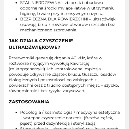
STAL NIERDZEWNA – zbiornik i obudowa
odporne na środki myjące, łatwe w utrzymaniu
higieny, trwałe przy intensywnym użyciu.
BEZPIECZNA DLA POWIERZCHNI – ultradźwięki
usuwają brud z rowków, otworów i szczelin bez
mechanicznego szorowania.
JAK DZIAŁA CZYSZCZENIE
ULTRADŹWIĘKOWE?
Przetworniki generują drgania 40 kHz, które w
roztworze myjącym wywołują kawitację
(mikropęcherzyki). Ich kontrolowana implozja
powoduje odrywanie cząstek brudu, tłuszczu, osadów
biologicznych i pozostałości po zabiegach z
powierzchni oraz z trudno dostępnych miejsc – szybko,
równomiernie i bez ryzyka zarysowań.
ZASTOSOWANIA
Podologia / kosmetologia / medycyna estetyczna
– wstępne czyszczenie narzędzi (frezów, cążek,
pęset) przed dezynfekcją i sterylizacją.
Stomatologia – elementy końcówek, instrumenty