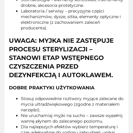
drobne, akcesoria protetyczne.
Laboratoria / serwisy – precyzyjne części
mechanizmów, dysze, sitka, elementy optyczne i
elektroniczne (z zachowaniem zaleceń
producenta).
UWAGA: MYJKA NIE ZASTĘPUJE
PROCESU STERYLIZACJI –
STANOWI ETAP WSTĘPNEGO
CZYSZCZENIA PRZED
DEZYNFEKCJĄ I AUTOKLAWEM.
DOBRE PRAKTYKI UŻYTKOWANIA
Stosuj odpowiednie roztwory myjące zalecane do
mycia ultradźwiękowego (zgodne z materiałem
narzędzi).
Nie uruchamiaj myjki na sucho – zawsze wypełnij
wannę płynem do zalecanego poziomu.
Dla najlepszych efektów wybierz temperaturę i
czas adekwatnie do rodzaju zabrudzeń; unikaj