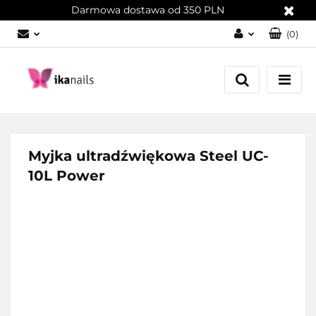
Darmowa dostawa od 350 PLN
(
0
)
Zaloguj się
Załóż konto
Dodaj zgłoszenie
Zgody cookies
Myjka ultradźwiękowa Steel UC-
10L Power