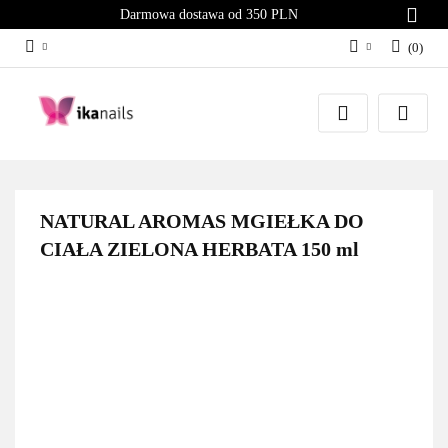
Darmowa dostawa od 350 PLN
(
0
)
Zaloguj się
Załóż konto
Dodaj zgłoszenie
Zgody cookies
NATURAL AROMAS MGIEŁKA DO
CIAŁA ZIELONA HERBATA 150 ml