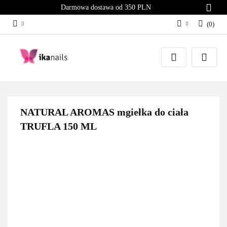
Darmowa dostawa od 350 PLN
(
0
)
Zaloguj się
Załóż konto
Dodaj zgłoszenie
Zgody cookies
NATURAL AROMAS mgiełka do ciała
TRUFLA 150 ML