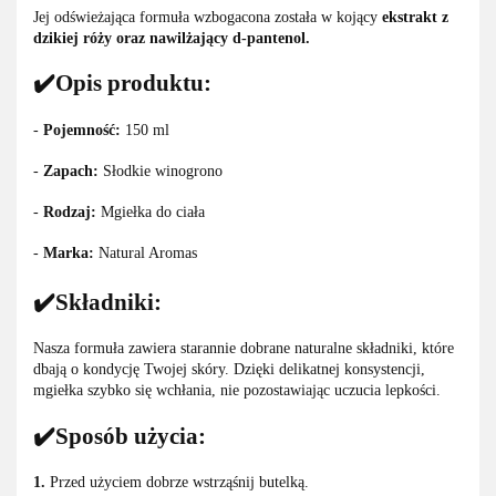
Jej odświeżająca formuła wzbogacona została w kojący
ekstrakt z
dzikiej róży oraz nawilżający d-pantenol.
✔️Opis produktu:
-
Pojemność:
150 ml
-
Zapach:
Słodkie winogrono
-
Rodzaj:
Mgiełka do ciała
-
Marka:
Natural Aromas
✔️Składniki:
Nasza formuła zawiera starannie dobrane naturalne składniki, które
dbają o kondycję Twojej skóry. Dzięki delikatnej konsystencji,
mgiełka szybko się wchłania, nie pozostawiając uczucia lepkości.
✔️Sposób użycia:
1.
Przed użyciem dobrze wstrząśnij butelką.