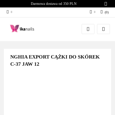
Darmowa dostawa od 350 PLN
(
0
)
Zaloguj się
Załóż konto
Dodaj zgłoszenie
Zgody cookies
NGHIA EXPORT CĄŻKI DO SKÓREK
C-37 JAW 12