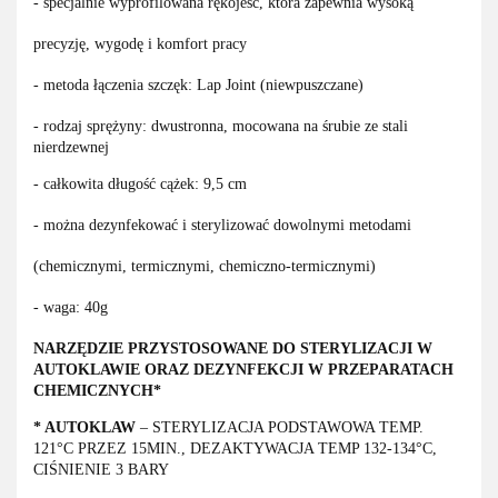
- specjalnie wyprofilowana rękojeść, która zapewnia wysoką
precyzję, wygodę i komfort pracy
- metoda łączenia szczęk: Lap Joint (niewpuszczane)
- rodzaj sprężyny: dwustronna, mocowana na śrubie ze stali
nierdzewnej
- całkowita długość cążek: 9,5 cm
- można dezynfekować i sterylizować dowolnymi metodami
(chemicznymi, termicznymi, chemiczno-termicznymi)
- waga: 40g
NARZĘDZIE PRZYSTOSOWANE DO STERYLIZACJI W
AUTOKLAWIE ORAZ DEZYNFEKCJI W PRZEPARATACH
CHEMICZNYCH*
* AUTOKLAW
– STERYLIZACJA PODSTAWOWA TEMP.
121°C PRZEZ 15MIN., DEZAKTYWACJA TEMP 132-134°C,
CIŚNIENIE 3 BARY