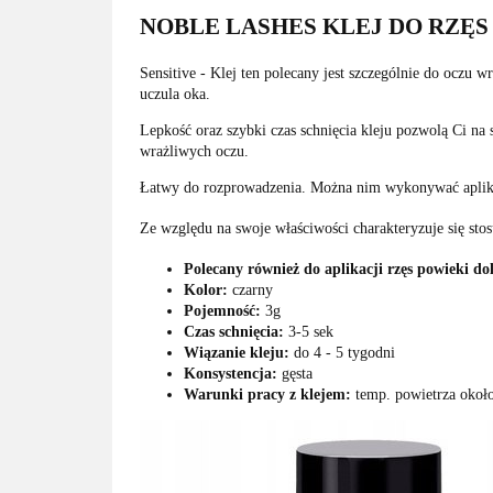
NOBLE LASHES KLEJ DO RZĘS
Sensitive - Klej ten polecany jest szczególnie do oczu w
uczula oka.
Lepkość oraz szybki czas schnięcia kleju pozwolą Ci na
wrażliwych oczu.
Łatwy do rozprowadzenia. Można nim wykonywać aplik
Ze względu na swoje właściwości charakteryzuje się sto
Polecany również do aplikacji rzęs powieki do
Kolor:
czarny
Pojemność:
3g
Czas schnięcia:
3-5 sek
Wiązanie kleju:
do 4 - 5 tygodni
Konsystencja:
gęsta
Warunki pracy z klejem:
temp. powietrza okoł