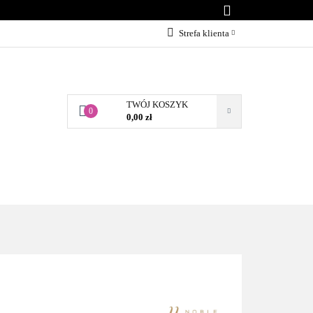
KONTAKT
Strefa klienta
Zaloguj się
Załóż konto
TWÓJ KOSZYK
Dodaj zgłoszenie
0
0,00 zł
Zgody cookies
BLOG
KONTAKT