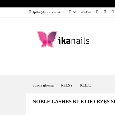
KATEGORIE
ipilor@poczta.onet.pl
510 143 454
KATEGORIE
PROMOCJE
Strona główna
RZĘSY
KLEJE
NOBLE LASHES KLEJ DO RZĘS 