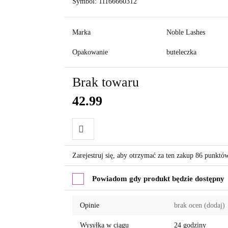
Symbol:
11166660312
Marka
Noble Lashes
Opakowanie
buteleczka
Brak towaru
42.99
Do
Zarejestruj się, aby otrzymać za ten zakup 86 punktó
przechowalni
Powiadom gdy produkt będzie dostępny
Opinie
brak ocen
(dodaj)
Wysyłka w ciągu
24 godziny