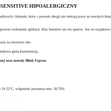
 SENSITIVE HIPOALERGICZNY
rażliwych i klientek, które z powodu alergii nie tolerują pracy na mocnych klej
 sprawne wykonanie aplikacji. Klej Sensitive nie ma oparów. Jest on wyjątkow
acje na otwartym oku.
sunkowo gęstą konsystencją.
lnej oraz metody Blink Express.
o 19-22°C, wilgotność powietrza min. 50-70%.