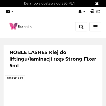
Darmowa dostawa od 350 PLN
(
0
)
Zaloguj się
Załóż konto
Dodaj zgłoszenie
Zgody cookies
NOBLE LASHES Klej do
liftingu/laminacji rzęs Strong Fixer
5ml
BESTSELLER