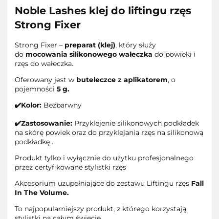
Noble Lashes klej do liftingu rzęs
Strong Fixer
Strong Fixer –
preparat (klej)
, który służy
do
mocowania silikonowego wałeczka
do powieki i
rzęs do wałeczka.
Oferowany jest w
buteleczce z aplikatorem
, o
pojemności
5 g.
✔️Kolor:
Bezbarwny
✔️Zastosowanie:
Przyklejenie silikonowych podkładek
na skórę powiek oraz do przyklejania rzęs na silikonową
podkładkę .
Produkt tylko i wyłącznie do użytku profesjonalnego
przez certyfikowane stylistki rzęs
Akcesorium uzupełniające do zestawu Liftingu rzęs
Fall
In The Volume.
To najpopularniejszy produkt, z którego korzystają
stylistki na całym świecie.