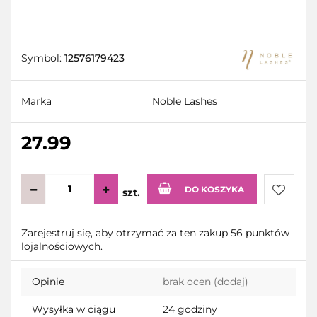
Symbol:
12576179423
Marka
Noble Lashes
27.99
DO KOSZYKA
szt.
Do
Zarejestruj się, aby otrzymać za ten zakup 56 punktów
lojalnościowych.
przecho
Opinie
brak ocen
(dodaj)
Wysyłka w ciągu
24 godziny