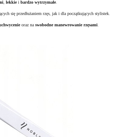
ni
,
lekkie
i
bardzo wytrzymałe
.
ych się przedłużaniem rzęs, jak i dla początkujących stylistek.
 uchwycenie
oraz na
swobodne manewrowanie rzęsami
.