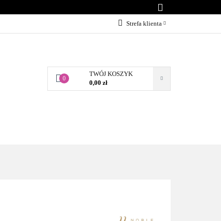
KONTAKT
Strefa klienta
Zaloguj się
Załóż konto
TWÓJ KOSZYK
Dodaj zgłoszenie
0
0,00 zł
Zgody cookies
BLOG
KONTAKT