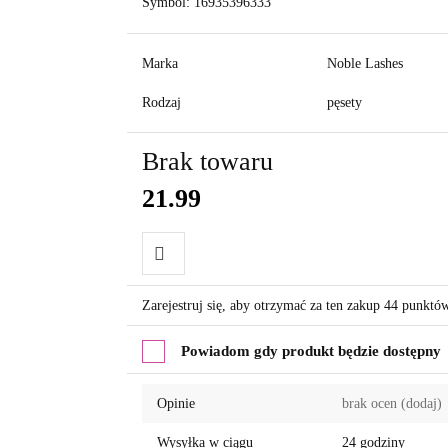
Symbol:
16935396333
Marka
Noble Lashes
Rodzaj
pęsety
Brak towaru
21.99
Do
Zarejestruj się, aby otrzymać za ten zakup 44 punktó
przechowalni
Powiadom gdy produkt będzie dostępny
Opinie
brak ocen
(dodaj)
Wysyłka w ciągu
24 godziny