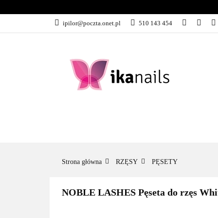
KATEGORIE
ipilor@poczta.onet.pl
510 143 454
KATEGORIE
PROMOCJE
Strona główna
RZĘSY
PĘSETY
NOBLE LASHES Pęseta do rzęs Wh