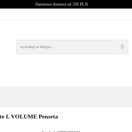
Darmowa dostawa od 350 PLN
PROMOCJE
NOWOŚCI
BESTSELLERY
BLOG
NOWOŚCI
BESTSELLERY
ite L VOLUME Penseta