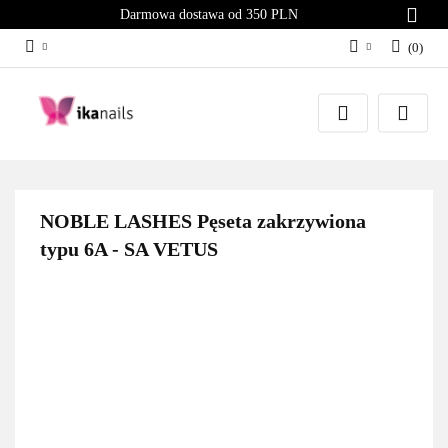
Darmowa dostawa od 350 PLN
(
0
)
Zaloguj się
Załóż konto
Dodaj zgłoszenie
Zgody cookies
NOBLE LASHES Pęseta zakrzywiona
typu 6A - SA VETUS