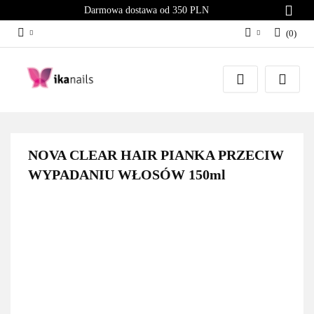
Darmowa dostawa od 350 PLN
(
0
)
Zaloguj się
Załóż konto
Dodaj zgłoszenie
Zgody cookies
NOVA CLEAR HAIR PIANKA PRZECIW
WYPADANIU WŁOSÓW 150ml