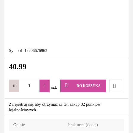
Symbol:
17706676963
40.99
DO KOSZYKA
szt.
Do
Zarejestruj się, aby otrzymać za ten zakup 82 punktów
lojalnościowych.
przechowa
Opinie
brak ocen
(dodaj)