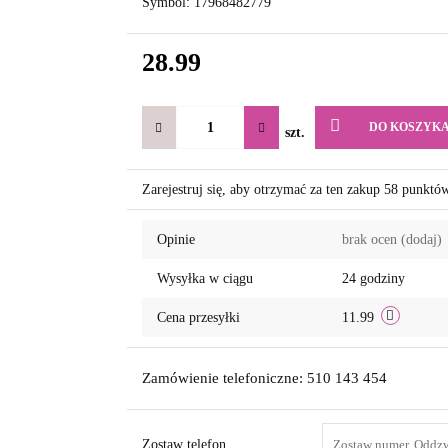
Symbol:
17968482779
28.99
DO KOSZYK
szt.
Zarejestruj się, aby otrzymać za ten zakup 58 punktó
Opinie
brak ocen
(dodaj)
Wysyłka w ciągu
24 godziny
Cena przesyłki
11.99
Zamówienie telefoniczne: 510 143 454
Zostaw telefon