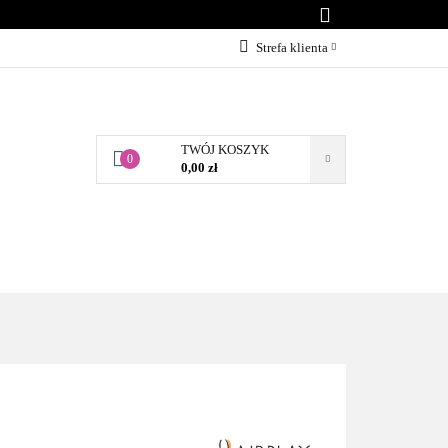
KONTAKT
Strefa klienta
Zaloguj się
Załóż konto
TWÓJ KOSZYK
Dodaj zgłoszenie
0
0,00 zł
Zgody cookies
BLOG
KONTAKT