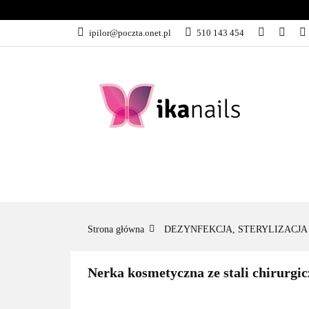
KATEGORIE
ipilor@poczta.onet.pl
510 143 454
KATEGORIE
PROMOCJE
Strona główna
DEZYNFEKCJA, STERYLIZACJA
Nerka kosmetyczna ze stali chirur