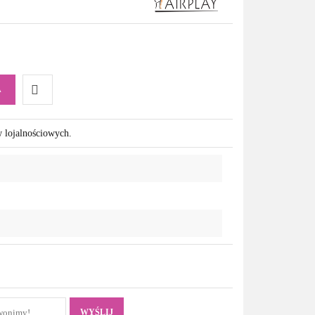
A
Do
w lojalnościowych.
przechowalni
WYŚLIJ