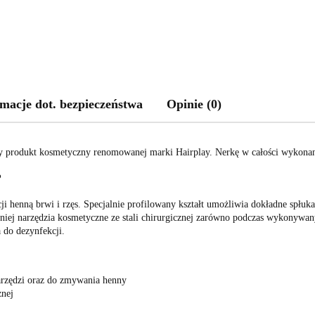
macje dot. bezpieczeństwa
Opinie (0)
produkt kosmetyczny renomowanej marki Hairplay. Nerkę w całości wykonano z
?
ji henną brwi i rzęs. Specjalnie profilowany kształt umożliwia dokładne spłuk
niej narzędzia kosmetyczne ze stali chirurgicznej zarówno podczas wykonywan
 do dezynfekcji.
narzędzi oraz do zmywania henny
znej