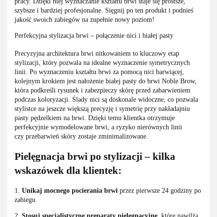
pracy. Dzięki niej wyznaczanie kształtu brwi staje się prostsze,
szybsze i bardziej profesjonalne. Sięgnij po ten produkt i podnieś
jakość swoich zabiegów na zupełnie nowy poziom!
Perfekcyjna stylizacja brwi – połączenie nici i białej pasty
Precyzyjna architektura brwi nitkowaniem to kluczowy etap
stylizacji, który pozwala na idealne wyznaczenie symetrycznych
linii. Po wyznaczeniu kształtu brwi za pomocą nici barwiącej,
kolejnym krokiem jest nałożenie białej pasty do brwi Noble Brow,
która podkreśli rysunek i zabezpieczy skórę przed zabarwieniem
podczas koloryzacji. Ślady nici są doskonale widoczne, co pozwala
stylistce na jeszcze większą precyzję i symetrię przy nakładajniu
pasty pędzelkiem na brwi. Dzięki temu klientka otrzymuje
perfekcyjnie wymodelowane brwi, a ryzyko nierównych linii
czy przebarwień skóry zostaje zminimalizowane.
Pielęgnacja brwi po stylizacji – kilka
wskazówek dla klientek:
1.
Unikaj mocnego pocierania brwi
przez pierwsze 24 godziny po
zabiegu.
2.
Stosuj specjalistyczne preparaty pielęgnacyjne
, które nawilżą