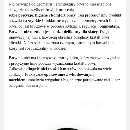
Nić barwiąca do geometrii i architektury brwi to niezastąpione
narzędzie dla stylistek brwi, które cenią
sobie
precyzję
,
higienę
i
komfort
pracy. Ten profesjonalny produkt
pozwala na
szybkie
i
dokładne
wyznaczenie symetrycznych linii
brwi, co jest kluczowe w procesie stylizacji, regulacji i pigmentacji.
Barwnik
nie
uczula
i jest bardzo
delikatny dla skóry.
Dzięki
innowacyjnej nici z łatwością określisz pożądany kształt brwi
klientki. Nić została nasączona czarnym, naturalnym barwnikiem,
który jest rozpuszczalny w wodzie.
Barwnik nici ma intensywny, czarny kolor, który zapewnia wyraźne
i precyzyjne linie podczas wyznaczania kształtu brwi.
Całkowita
długość nici to aż 10 metrów
, co pozwala na wiele
aplikacji. Praktyczne
opakowanie z wbudowanym
nożykiem
umożliwia wygodne i higieniczne porcjowanie nici – bez
bałaganu, bez szarpania.