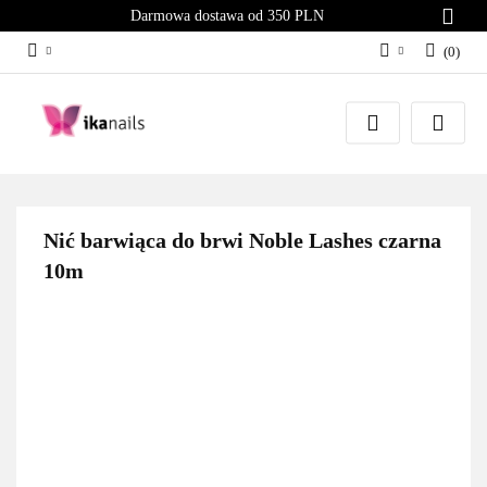
Darmowa dostawa od 350 PLN
(
0
)
Zaloguj się
Załóż konto
Dodaj zgłoszenie
Zgody cookies
Nić barwiąca do brwi Noble Lashes czarna
10m