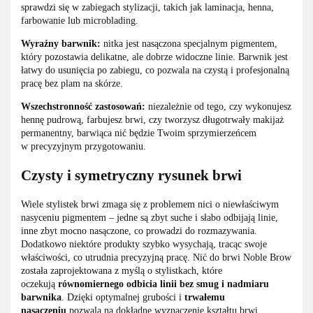
sprawdzi się w zabiegach stylizacji, takich jak laminacja, henna,
farbowanie lub microblading.
Wyraźny barwnik:
nitka jest nasączona specjalnym pigmentem,
który pozostawia delikatne, ale dobrze widoczne linie. Barwnik jest
łatwy do usunięcia po zabiegu, co pozwala na czystą i profesjonalną
pracę bez plam na skórze.
Wszechstronność zastosowań:
niezależnie od tego, czy wykonujesz
hennę pudrową, farbujesz brwi, czy tworzysz długotrwały makijaż
permanentny, barwiąca nić będzie Twoim sprzymierzeńcem
w precyzyjnym przygotowaniu.
Czysty i symetryczny rysunek brwi
Wiele stylistek brwi zmaga się z problemem nici o niewłaściwym
nasyceniu pigmentem – jedne są zbyt suche i słabo odbijają linie,
inne zbyt mocno nasączone, co prowadzi do rozmazywania.
Dodatkowo niektóre produkty szybko wysychają, tracąc swoje
właściwości, co utrudnia precyzyjną pracę. Nić do brwi Noble Brow
została zaprojektowana z myślą o stylistkach, które
oczekują
równomiernego odbicia linii bez smug i nadmiaru
barwnika
. Dzięki optymalnej grubości i
trwałemu
nasączeniu
pozwala na dokładne wyznaczenie kształtu brwi,