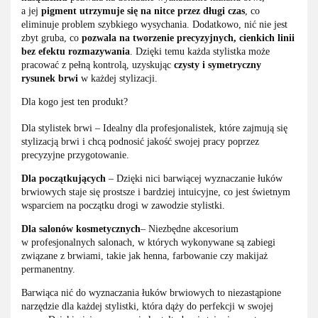
a jej
pigment utrzymuje się na nitce przez długi czas
, co
eliminuje problem szybkiego wysychania. Dodatkowo, nić nie jest
zbyt gruba, co
pozwala na tworzenie precyzyjnych, cienkich linii
bez efektu rozmazywania
. Dzięki temu każda stylistka może
pracować z pełną kontrolą, uzyskując
czysty i symetryczny
rysunek brwi
w każdej stylizacji.
Dla kogo jest ten produkt?
Dla stylistek brwi – Idealny dla profesjonalistek, które zajmują się
stylizacją brwi i chcą podnosić jakość swojej pracy poprzez
precyzyjne przygotowanie.
Dla początkujących
– Dzięki nici barwiącej wyznaczanie łuków
brwiowych staje się prostsze i bardziej intuicyjne, co jest świetnym
wsparciem na początku drogi w zawodzie stylistki.
Dla salonów kosmetycznych
– Niezbędne akcesorium
w profesjonalnych salonach, w których wykonywane są zabiegi
związane z brwiami, takie jak henna, farbowanie czy makijaż
permanentny.
Barwiąca nić do wyznaczania łuków brwiowych to niezastąpione
narzędzie dla każdej stylistki, która dąży do perfekcji w swojej